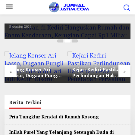
Peristiwa
L
e
Kebakaran di Kediri Hanguskan Rumah dan
Enam Kendaraan, Kerugian Capai Rp1 Miliar
w
a
8 Agustus 2026
t
i
k
e
k
Jelang Konser Ari
Kejari Kediri Pastikan
«
»
o
Lasso, Dugaan Pungli
Perlindungan Hak
n
Lapak UMKM di Hari
Anak Lewat Penetapan
Jadi Kediri Disorot
Perwalian
t
e
Berita Terkini
n
B
Pria Tungklur Kendat di Rumah Kosong
e
r
i
Inilah Purel Yang Telanjang Setengah Dada di