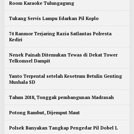
t
Room Karaoke Tulungagung
a
O
n
Tukang Servis Lampu Edarkan Pil Koplo
l
i
n
e
74 Ranmor Terjaring Razia Satlantas Polresta
J
Kediri
a
w
a
Nenek Painah Ditemukan Tewas di Dekat Tower
T
Telkomsel Dampit
i
m
u
Yanto Terpental setelah Kesetrum Betulin Genting
r
Mushala SD
Tahun 2018, Tonggak pembangunan Madrasah
Potong Rambut, Dijemput Maut
Polsek Banyakan Tangkap Pengedar Pil Dobel L