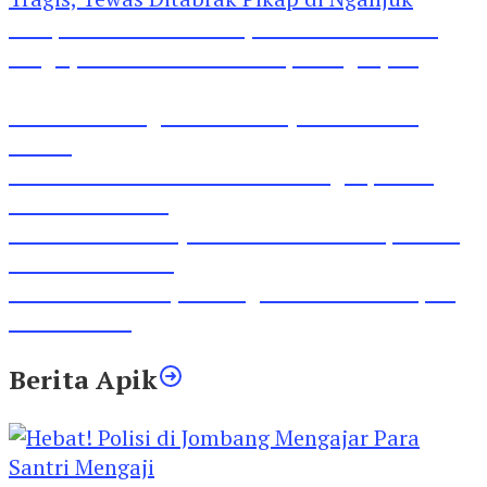
Pesepeda Pancal dan Pejalan Kaki Bernasib
Tragis, Tewas Ditabrak Pikap di Nganjuk
Inilah Lirik Lagu ‘Ibuku’ Karya AKP Moch
Mukid
Video Rilis Polsek Kediri Kota Ungkap 5747
Butil Pil Dobel L
Video Gelora Penyambutan AHY di Rapimnas
Partai Demokrat
Viral Video Adu Jotos Tiga Wanita Di Simpang
Lima Gumul
Berita Apik