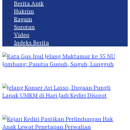
Berita Apik
Hukrim
Ragam
Sorotan
Video
Indeks Berita
Kata Gus Ipul Jelang Muktamar ke 35 NU
Jombang: Panitia Gupuh, Suguh, Lungguh
Jelang Konser Ari Lasso, Dugaan Pungli Lapak
UMKM di Hari Jadi Kediri Disorot