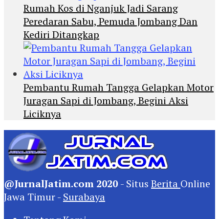
Rumah Kos di Nganjuk Jadi Sarang
Peredaran Sabu, Pemuda Jombang Dan
Kediri Ditangkap
Pembantu Rumah Tangga Gelapkan Motor
Juragan Sapi di Jombang, Begini Aksi
Liciknya
@JurnalJatim.com 2020
- Situs
Berita
Online
Jawa Timur -
Surabaya