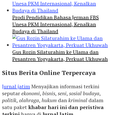
Prodi Pendidikan Bahasa Jerman FBS
Unesa PKM Internasional, Kenalkan
Budaya di Thailand
Gus Rozin Silaturahim ke Ulama dan
Pesantren Yogyakarta, Perkuat Ukhuwah
Situs Berita Online Terpercaya
Jurnal jatim
Menyajikan informasi terkini
seputar
ekonomi
,
bisnis
,
seni
,
sosial budaya
,
politik
,
olahraga
,
hukum
dan
kriminal
dalam
satu paket
khabar hari ini dan peristiwa
terkini
hanya di
Jurnal Jatim