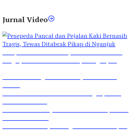
Tewas Diduga Menghirup Asap
Jurnal Video
Pesepeda Pancal dan Pejalan Kaki Bernasib
Tragis, Tewas Ditabrak Pikap di Nganjuk
Inilah Lirik Lagu ‘Ibuku’ Karya AKP Moch
Mukid
Video Rilis Polsek Kediri Kota Ungkap 5747
Butil Pil Dobel L
Video Gelora Penyambutan AHY di Rapimnas
Partai Demokrat
Viral Video Adu Jotos Tiga Wanita Di Simpang
Lima Gumul