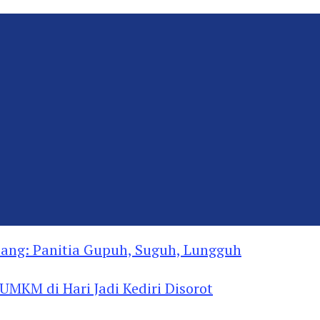
ng: Panitia Gupuh, Suguh, Lungguh
MKM di Hari Jadi Kediri Disorot