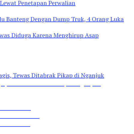
Lewat Penetapan Perwalian
u Banteng Dengan Dump Truk, 4 Orang Luka
as Diduga Menghirup Asap
gis, Tewas Ditabrak Pikap di Nganjuk
 Pil Dobel L
rtai Demokrat
 Lima Gumul