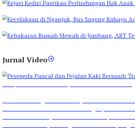
Kejari Kediri Pastikan Perlindungan Hak Anak 
Kecelakaan di Nganjuk, Bus Sugeng Rahayu Ad
Kebakaran Rumah Mewah di Jombang, ART Tew
Jurnal Video
Pesepeda Pancal dan Pejalan Kaki Bernasib Tra
Inilah Lirik Lagu ‘Ibuku’ Karya AKP Moch Mukid
Video Rilis Polsek Kediri Kota Ungkap 5747 Butil
Video Gelora Penyambutan AHY di Rapimnas Pa
Viral Video Adu Jotos Tiga Wanita Di Simpang