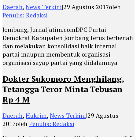
Daerah
,
News Terkini
|
29 Agustus 2017
oleh
Penulis: Redaksi
Jombang, Jurnaljatim.comDPC Partai
Demokrat Kabupaten Jombang terus berbenah
dan melakukan konsolidasi baik internal
partai maupun membentuk organisasi
organisasi sayap partai yang didalamnya
Dokter Sukomoro Menghilang,
Tetangga Teror Minta Tebusan
Rp 4 M
Daerah
,
Hukrim
,
News Terkini
|
29 Agustus
2017
oleh
Penulis: Redaksi