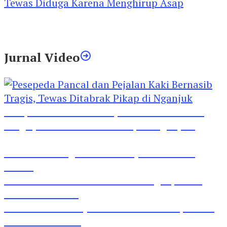
Kebakaran Rumah Mewah di Jombang, ART
Tewas Diduga Menghirup Asap
Jurnal Video
Pesepeda Pancal dan Pejalan Kaki Bernasib
Tragis, Tewas Ditabrak Pikap di Nganjuk
Inilah Lirik Lagu ‘Ibuku’ Karya AKP Moch
Mukid
Video Rilis Polsek Kediri Kota Ungkap 5747
Butil Pil Dobel L
Video Gelora Penyambutan AHY di Rapimnas
Partai Demokrat