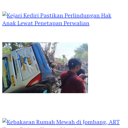
UMKM di Hari Jadi Kediri Disorot
Kejari Kediri Pastikan Perlindungan Hak Anak
Lewat Penetapan Perwalian
Kecelakaan di Nganjuk, Bus Sugeng Rahayu
Adu Banteng Dengan Dump Truk, 4 Orang
Luka