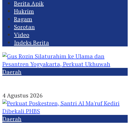
Berita Apik
Hukrim
Ragam
Sorotan
Video
Indeks Berita
Daerah
Gus Rozin Silaturahim ke Ulama dan Pesantren
Yogyakarta, Perkuat Ukhuwah
4 Agustus 2026
Daerah
Perkuat Poskestren, Santri Al Ma’ruf Kediri