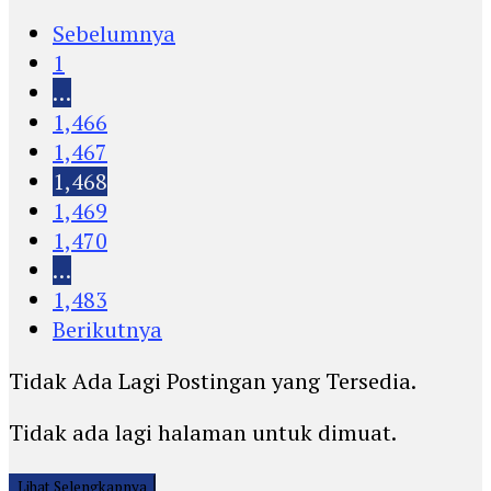
Sebelumnya
1
…
1,466
1,467
1,468
1,469
1,470
…
1,483
Berikutnya
Tidak Ada Lagi Postingan yang Tersedia.
Tidak ada lagi halaman untuk dimuat.
Lihat Selengkapnya