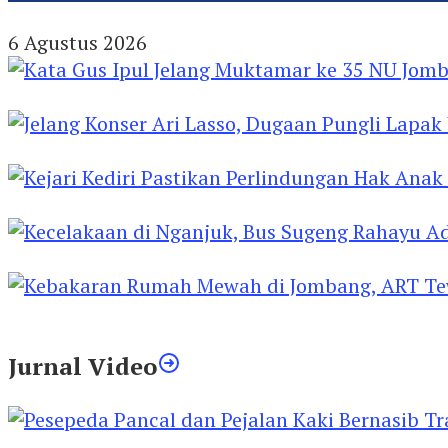
Prodi Pendidikan Bahasa Jerman FBS Unesa PKM
6 Agustus 2026
Kata Gus Ipul Jelang Muktamar ke 35 NU Jomba
Jelang Konser Ari Lasso, Dugaan Pungli Lapak U
Kejari Kediri Pastikan Perlindungan Hak Anak 
Kecelakaan di Nganjuk, Bus Sugeng Rahayu Ad
Kebakaran Rumah Mewah di Jombang, ART Tew
Jurnal Video
Pesepeda Pancal dan Pejalan Kaki Bernasib Tra