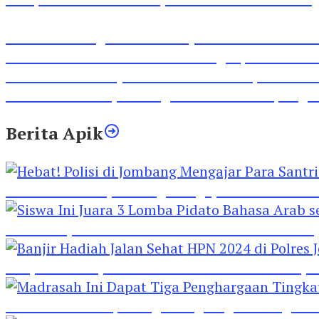
Inilah Lirik Lagu ‘Ibuku’ Karya AKP Moch Mukid
Video Rilis Polsek Kediri Kota Ungkap 5747 Butil
Video Gelora Penyambutan AHY di Rapimnas Pa
Viral Video Adu Jotos Tiga Wanita Di Simpang
Berita Apik
Hebat! Polisi di Jombang Mengajar Para Santri 
Siswa Ini Juara 3 Lomba Pidato Bahasa Arab se
Banjir Hadiah Jalan Sehat HPN 2024 di Polres 
Madrasah Ini Dapat Tiga Penghargaan Tingkat