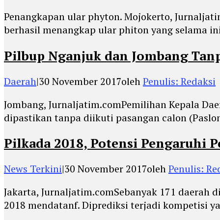
Penangkapan ular phyton. Mojokerto, Jurnalj
berhasil menangkap ular phiton yang selama i
Pilbup Nganjuk dan Jombang Tan
Daerah
|
30 November 2017
oleh
Penulis: Redaksi
Jombang, Jurnaljatim.comPemilihan Kepala Dae
dipastikan tanpa diikuti pasangan calon (Paslo
Pilkada 2018, Potensi Pengaruhi 
News Terkini
|
30 November 2017
oleh
Penulis: Re
Jakarta, Jurnaljatim.comSebanyak 171 daerah d
2018 mendatanf. Diprediksi terjadi kompetisi y