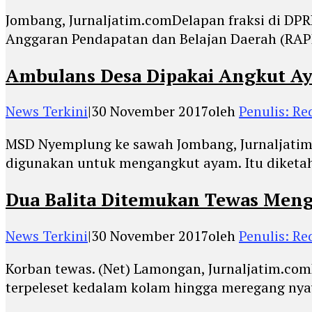
Jombang, Jurnaljatim.comDelapan fraksi di D
Anggaran Pendapatan dan Belajan Daerah (RA
Ambulans Desa Dipakai Angkut A
News Terkini
|
30 November 2017
oleh
Penulis: Re
MSD Nyemplung ke sawah Jombang, Jurnaljatim
digunakan untuk mengangkut ayam. Itu diketa
Dua Balita Ditemukan Tewas Meng
News Terkini
|
30 November 2017
oleh
Penulis: Re
Korban tewas. (Net) Lamongan, Jurnaljatim.co
terpeleset kedalam kolam hingga meregang nya