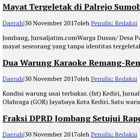
Mayat Tergeletak di Palrejo Sumob
Daerah
|
30 November 2017
oleh
Penulis: Redaksi
Jombang, Jurnaljatim.comWarga Dusun/ Desa P
mayat seseorang yang tanpa identitas tergeletak
Dua Warung Karaoke Remang-Rem
Daerah
|
30 November 2017
oleh
Penulis: Redaksi
Kondisi warung usai terbakar. (Ist) Kediri, 
Olahraga (GOR) Jayabaya Kota Kediri. Satu war
Fraksi DPRD Jombang Setujui Rap
Daerah
|
30 November 2017
oleh
Penulis: Redaksi