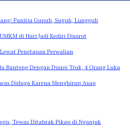
 Internasional, Kenalkan Budaya di Thailand
ng: Panitia Gupuh, Suguh, Lungguh
MKM di Hari Jadi Kediri Disorot
Lewat Penetapan Perwalian
u Banteng Dengan Dump Truk, 4 Orang Luka
as Diduga Menghirup Asap
gis, Tewas Ditabrak Pikap di Nganjuk