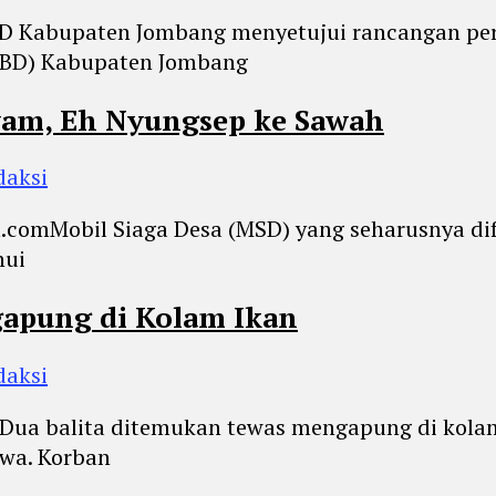
PRD Kabupaten Jombang menyetujui rancangan pe
PBD) Kabupaten Jombang
yam, Eh Nyungsep ke Sawah
daksi
.comMobil Siaga Desa (MSD) yang seharusnya di
hui
apung di Kolam Ikan
daksi
mDua balita ditemukan tewas mengapung di kola
wa. Korban