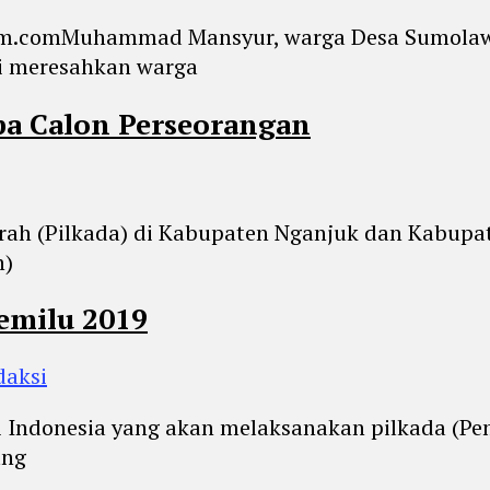
atim.comMuhammad Mansyur, warga Desa Sumolaw
ni meresahkan warga
pa Calon Perseorangan
rah (Pilkada) di Kabupaten Nganjuk dan Kabup
n)
Pemilu 2019
daksi
i Indonesia yang akan melaksanakan pilkada (Pe
ang