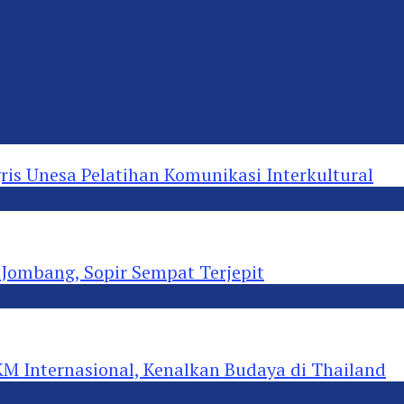
s Unesa Pelatihan Komunikasi Interkultural
ombang, Sopir Sempat Terjepit