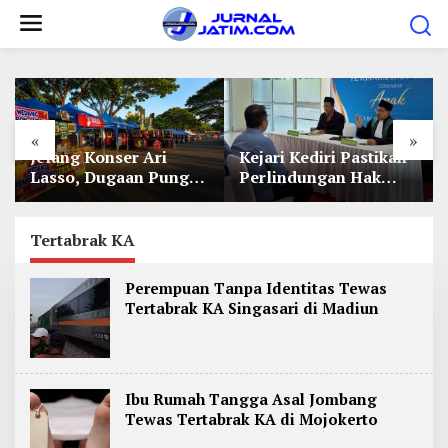
L
e
w
a
t
«
»
i
Jelang Konser Ari
Kejari Kediri Pastikan
k
Lasso, Dugaan Pungli
Perlindungan Hak
e
Lapak UMKM di Hari
Anak Lewat Penetapan
Jadi Kediri Disorot
Perwalian
k
Tertabrak KA
o
n
Perempuan Tanpa Identitas Tewas
t
Tertabrak KA Singasari di Madiun
e
n
Ibu Rumah Tangga Asal Jombang
Tewas Tertabrak KA di Mojokerto