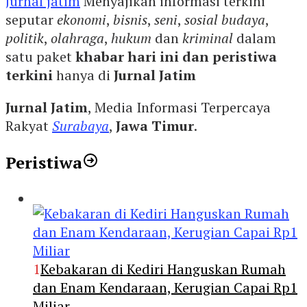
Jurnal jatim
Menyajikan informasi terkini
seputar
ekonomi
,
bisnis
,
seni
,
sosial budaya
,
politik
,
olahraga
,
hukum
dan
kriminal
dalam
satu paket
khabar hari ini dan peristiwa
terkini
hanya di
Jurnal Jatim
Jurnal Jatim
, Media Informasi Terpercaya
Rakyat
Surabaya
,
Jawa Timur
.
Peristiwa
1
Kebakaran di Kediri Hanguskan Rumah
dan Enam Kendaraan, Kerugian Capai Rp1
Miliar