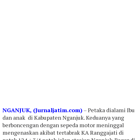
NGANJUK, (Jurnaljatim.com)
– Petaka dialami Ibu
dan anak di Kabupaten Nganjuk. Keduanya yang
berboncengan dengan sepeda motor meninggal
mengenaskan akibat tertabrak KA Ranggajati di
petak 124 + 3/4 petak jalan stasiun Nganjuk-Bagor di