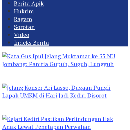
Berita Apik
Hukrim
Ragam
Sorotan
Video
Indeks Berita
Kata Gus Ipul Jelang Muktamar ke 35 NU
Jombang: Panitia Gupuh, Suguh, Lungguh
Jelang Konser Ari Lasso, Dugaan Pungli Lapak
UMKM di Hari Jadi Kediri Disorot