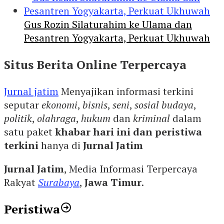
Gus Rozin Silaturahim ke Ulama dan
Pesantren Yogyakarta, Perkuat Ukhuwah
Situs Berita Online Terpercaya
Jurnal jatim
Menyajikan informasi terkini
seputar
ekonomi
,
bisnis
,
seni
,
sosial budaya
,
politik
,
olahraga
,
hukum
dan
kriminal
dalam
satu paket
khabar hari ini dan peristiwa
terkini
hanya di
Jurnal Jatim
Jurnal Jatim
, Media Informasi Terpercaya
Rakyat
Surabaya
,
Jawa Timur
.
Peristiwa