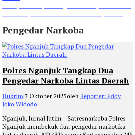
Lihat, Guru di Jombang Itu Menunjukkan Hasil
Prestasinya di Kancah Internasional, Keren!
Pengedar Narkoba
Polres Nganjuk Tangkap Dua
Pengedar Narkoba Lintas Daerah
Hukrim
|
7 Oktober 2025
oleh
Reporter: Eddy
Joko Widodo
Nganjuk, Jurnal Jatim – Satresnarkoba Polres
Nganjuk membekuk dua pengedar narkotika
lintas daerah, MR (33) warga Kertosono dan MF