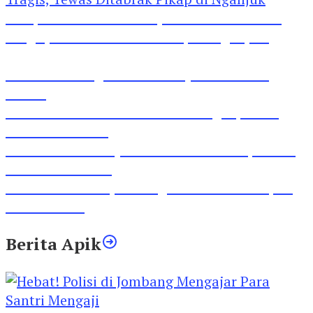
Pesepeda Pancal dan Pejalan Kaki Bernasib
Tragis, Tewas Ditabrak Pikap di Nganjuk
Inilah Lirik Lagu ‘Ibuku’ Karya AKP Moch
Mukid
Video Rilis Polsek Kediri Kota Ungkap 5747
Butil Pil Dobel L
Video Gelora Penyambutan AHY di Rapimnas
Partai Demokrat
Viral Video Adu Jotos Tiga Wanita Di Simpang
Lima Gumul
Berita Apik