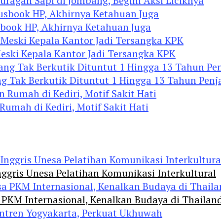
agan Sapi di Jombang, Begini Aksi Liciknya
ook HP, Akhirnya Ketahuan Juga
eski Kepala Kantor Jadi Tersangka KPK
 Tak Berkutik Dituntut 1 Hingga 13 Tahun Penj
mah di Kediri, Motif Sakit Hati
ggris Unesa Pelatihan Komunikasi Interkultural
 PKM Internasional, Kenalkan Budaya di Thailan