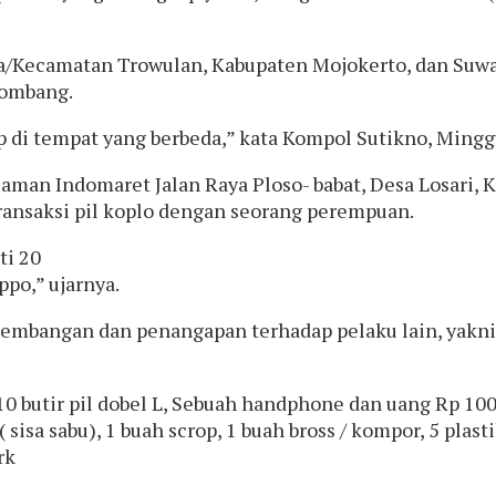
a/Kecamatan Trowulan, Kabupaten Mojokerto, dan Suwa
Jombang.
 di tempat yang berbeda,” kata Kompol Sutikno, Minggu
aman Indomaret Jalan Raya Ploso- babat, Desa Losari, 
 transaksi pil koplo dengan seorang perempuan.
ti 20
ppo,” ujarnya.
embangan dan penangapan terhadap pelaku lain, yakni
 butir pil dobel L, Sebuah handphone dan uang Rp 100
isa sabu), 1 buah scrop, 1 buah bross / kompor, 5 plast
rk