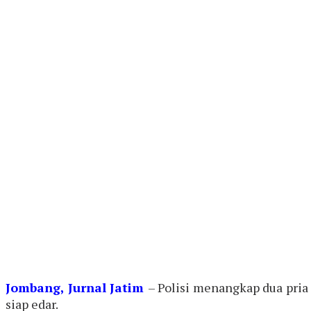
Jombang, Jurnal Jati
m
– Polisi menangkap dua pria
siap edar.