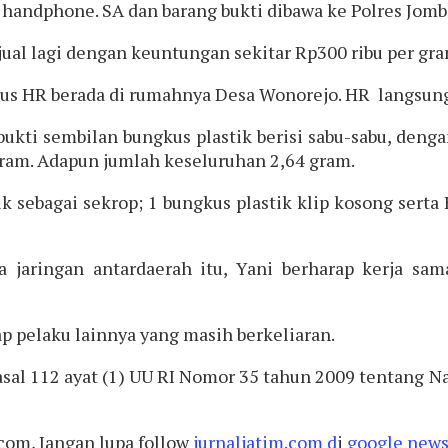
nit handphone. SA dan barang bukti dibawa ke Polres Jo
ual lagi dengan keuntungan sekitar Rp300 ribu per gr
us HR berada di rumahnya Desa Wonorejo. HR langsung
ukti sembilan bungkus plastik berisi sabu-sabu, denga
gram. Adapun jumlah keseluruhan 2,64 gram.
stik sebagai sekrop; 1 bungkus plastik klip kosong ser
 jaringan antardaerah itu, Yani berharap kerja sa
pelaku lainnya yang masih berkeliaran.
pasal 112 ayat (1) UU RI Nomor 35 tahun 2009 tentang
.com, Jangan lupa follow
jurnaljatim.com d
i
google news