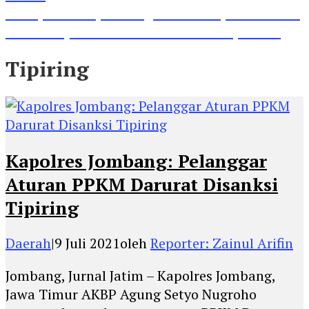
Lihat, Guru di Jombang Itu Menunjukkan Hasil
Prestasinya di Kancah Internasional, Keren!
Tipiring
Kapolres Jombang: Pelanggar
Aturan PPKM Darurat Disanksi
Tipiring
Daerah
|
9 Juli 2021
oleh
Reporter: Zainul Arifin
Jombang, Jurnal Jatim – Kapolres Jombang,
Jawa Timur AKBP Agung Setyo Nugroho