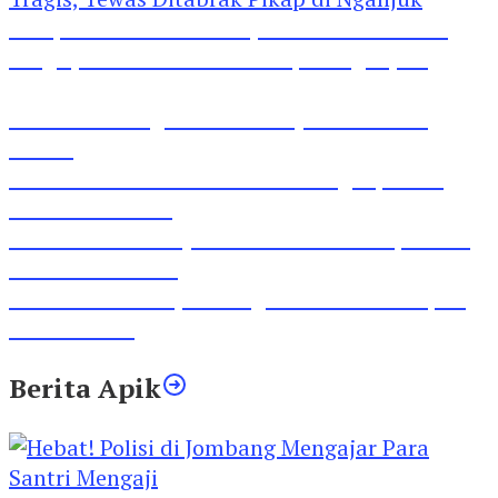
Pesepeda Pancal dan Pejalan Kaki Bernasib
Tragis, Tewas Ditabrak Pikap di Nganjuk
Inilah Lirik Lagu ‘Ibuku’ Karya AKP Moch
Mukid
Video Rilis Polsek Kediri Kota Ungkap 5747
Butil Pil Dobel L
Video Gelora Penyambutan AHY di Rapimnas
Partai Demokrat
Viral Video Adu Jotos Tiga Wanita Di Simpang
Lima Gumul
Berita Apik