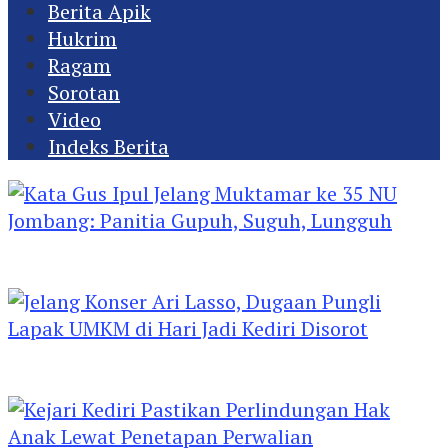
Berita Apik
Hukrim
Ragam
Sorotan
Video
Indeks Berita
Kata Gus Ipul Jelang Muktamar ke 35 NU
Jombang: Panitia Gupuh, Suguh, Lungguh
Jelang Konser Ari Lasso, Dugaan Pungli Lapak
UMKM di Hari Jadi Kediri Disorot