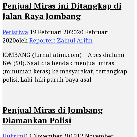
Penjual Miras ini Ditangkap di
Jalan Raya Jombang
Peristiwa
|
19 Februari 2020
20 Februari
2020
oleh
Reporter: Zainul Arifin
JOMBANG (Jurnaljatim.com) – Apes dialami
BW (50). Saat dia hendak menjual miras
(minuman keras) ke masyarakat, tertangkap
polisi. Laki-laki paruh baya asal
Penjual Miras di Jombang
Diamankan Polisi
Hukrim
|
12 November 2019
12 November