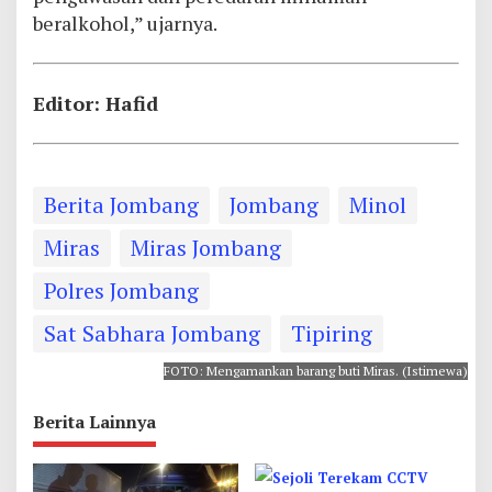
beralkohol,” ujarnya.
Editor: Hafid
Berita Jombang
Jombang
Minol
Miras
Miras Jombang
Polres Jombang
Sat Sabhara Jombang
Tipiring
FOTO: Mengamankan barang buti Miras. (Istimewa)
Berita Lainnya