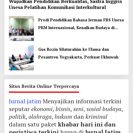
Wujudkan Pendidikan Berkualitas, Sastra Inggris
Unesa Pelatihan Komunikasi Interkultural
Prodi Pendidikan Bahasa Jerman FBS Unesa
PKM Internasional, Kenalkan Budaya di
Thailand
Gus Rozin Silaturahim ke Ulama dan
Pesantren Yogyakarta, Perkuat Ukhuwah
Situs Berita Online Terpercaya
Jurnal jatim
Menyajikan informasi terkini
seputar
ekonomi
,
bisnis
,
seni
,
sosial budaya
,
politik
,
olahraga
,
hukum
dan
kriminal
dalam satu paket
khabar hari ini dan
peristiwa terkini
hanya di
Jurnal Jatim