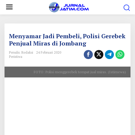
L
e
w
a
t
Menyamar Jadi Pembeli, Polisi Gerebek
i
Penjual Miras di Jombang
k
Penulis: Redaksi
24 Februari 2020
e
Peristiwa
k
FOTO: Polisi menggerebek tempat jual miras. (Istimewa)
o
n
t
e
n