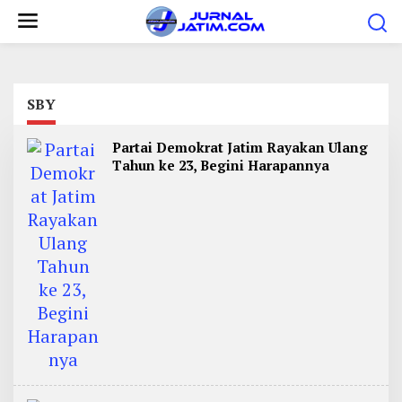
L
e
w
a
t
SBY
i
Partai Demokrat Jatim Rayakan Ulang
k
Tahun ke 23, Begini Harapannya
e
k
o
n
t
e
n