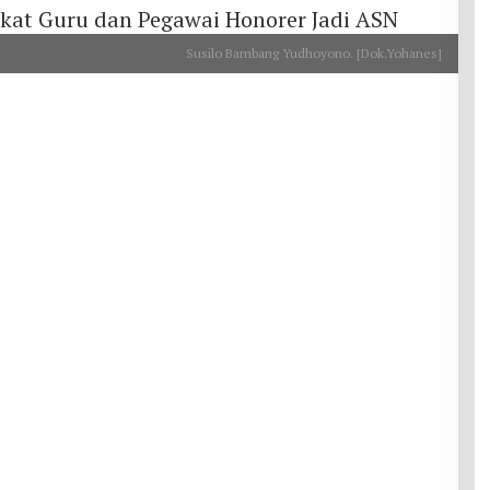
Susilo Bambang Yudhoyono. [Dok.Yohanes]