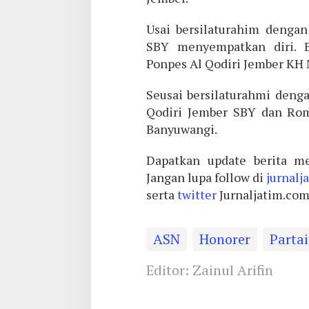
Usai bersilaturahim dengan
SBY menyempatkan diri. B
Ponpes Al Qodiri Jember KH 
Seusai bersilaturahmi deng
Qodiri Jember SBY dan Rom
Banyuwangi.
Dapatkan update berita me
Jangan lupa follow di
jurnalj
serta
twitter
Jurnaljatim.co
ASN
Honorer
Parta
Editor: Zainul Arifin