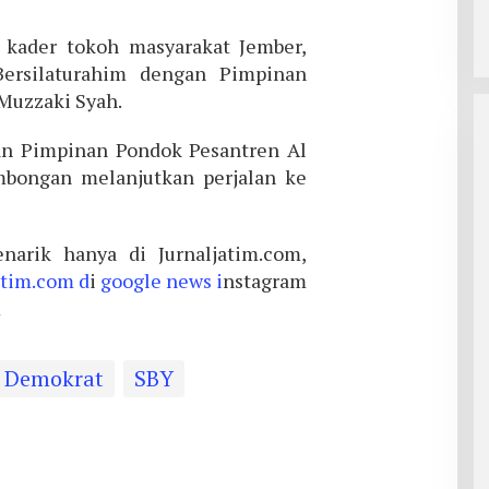
 kader tokoh masyarakat Jember,
ersilaturahim dengan Pimpinan
Muzzaki Syah.
an Pimpinan Pondok Pesantren Al
bongan melanjutkan perjalan ke
narik hanya di Jurnaljatim.com,
atim.com d
i
google news i
nstagram
m
i Demokrat
SBY