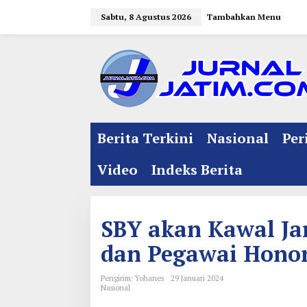
L
Sabtu, 8 Agustus 2026
Tambahkan Menu
e
w
a
t
i
k
e
Berita Terkini
Nasional
Per
k
o
Video
Indeks Berita
n
t
e
SBY akan Kawal Ja
n
dan Pegawai Honor
Pengirim: Yohanes
29 Januari 2024
Nasional