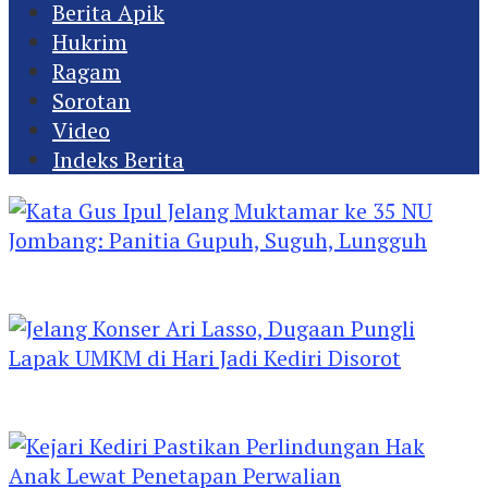
Berita Apik
Hukrim
Ragam
Sorotan
Video
Indeks Berita
Kata Gus Ipul Jelang Muktamar ke 35 NU
Jombang: Panitia Gupuh, Suguh, Lungguh
Jelang Konser Ari Lasso, Dugaan Pungli Lapak
UMKM di Hari Jadi Kediri Disorot