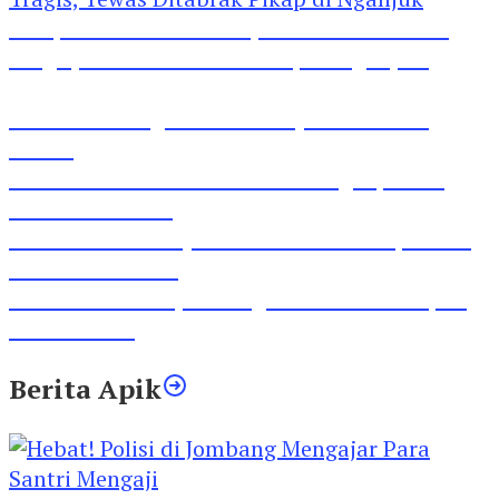
Pesepeda Pancal dan Pejalan Kaki Bernasib
Tragis, Tewas Ditabrak Pikap di Nganjuk
Inilah Lirik Lagu ‘Ibuku’ Karya AKP Moch
Mukid
Video Rilis Polsek Kediri Kota Ungkap 5747
Butil Pil Dobel L
Video Gelora Penyambutan AHY di Rapimnas
Partai Demokrat
Viral Video Adu Jotos Tiga Wanita Di Simpang
Lima Gumul
Berita Apik