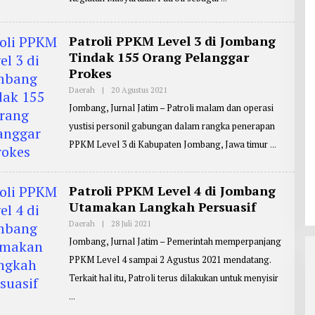
R
I
T
N
E
R
Patroli PPKM Level 3 di Jombang
:
Tindak 155 Orang Pelanggar
Z
A
Prokes
I
N
Daerah
|
20 Agustus 2021
O
U
L
L
Jombang, Jurnal Jatim – Patroli malam dan operasi
E
A
H
R
yustisi personil gabungan dalam rangka penerapan
R
I
E
F
PPKM Level 3 di Kabupaten Jombang, Jawa timur
P
I
O
N
R
T
Patroli PPKM Level 4 di Jombang
E
R
Utamakan Langkah Persuasif
:
Z
Daerah
|
28 Juli 2021
O
A
L
I
Jombang, Jurnal Jatim – Pemerintah memperpanjang
E
N
H
U
PPKM Level 4 sampai 2 Agustus 2021 mendatang.
R
L
E
Terkait hal itu, Patroli terus dilakukan untuk menyisir
A
P
R
O
I
R
F
T