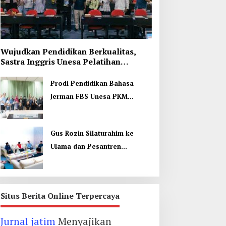
Wujudkan Pendidikan Berkualitas,
Sastra Inggris Unesa Pelatihan
Komunikasi Interkultural
Prodi Pendidikan Bahasa
Jerman FBS Unesa PKM
Internasional, Kenalkan
Budaya di Thailand
Gus Rozin Silaturahim ke
Ulama dan Pesantren
Yogyakarta, Perkuat Ukhuwah
Situs Berita Online Terpercaya
Jurnal jatim
Menyajikan