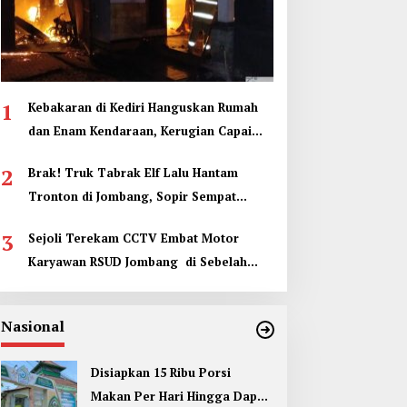
1
Kebakaran di Kediri Hanguskan Rumah
dan Enam Kendaraan, Kerugian Capai
Rp1 Miliar
2
Brak! Truk Tabrak Elf Lalu Hantam
Tronton di Jombang, Sopir Sempat
Terjepit
3
Sejoli Terekam CCTV Embat Motor
Karyawan RSUD Jombang di Sebelah
Kamar Jenazah
Nasional
Disiapkan 15 Ribu Porsi
Makan Per Hari Hingga Dapur