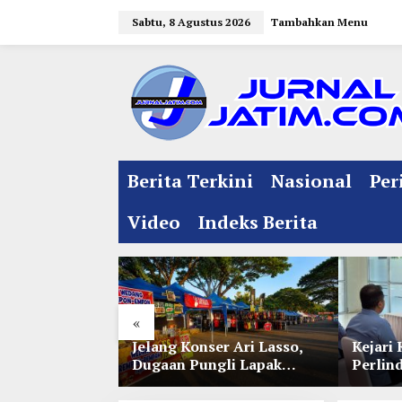
L
Sabtu, 8 Agustus 2026
Tambahkan Menu
e
w
a
t
i
k
e
Berita Terkini
Nasional
Per
k
o
Video
Indeks Berita
n
t
e
n
«
l Jelang
Jelang Konser Ari Lasso,
Kejari 
e 35 NU
Dugaan Pungli Lapak
Perlin
nitia Gupuh,
UMKM di Hari Jadi Kediri
Lewat 
gguh
Disorot
Perwal