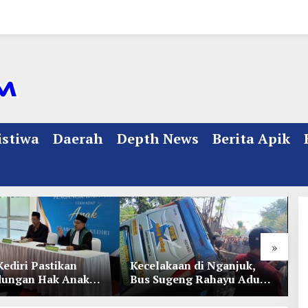
istiwa
Daerah
Depth News
Berita Apik
»
Kediri Pastikan
Kecelakaan di Nganjuk,
K
dungan Hak Anak
Bus Sugeng Rahayu Adu
d
Penetapan
Banteng Dengan Dump
D
ian
Truk, 4 Orang Luka