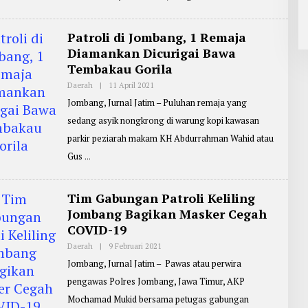
R
T
E
R
Patroli di Jombang, 1 Remaja
:
Diamankan Dicurigai Bawa
Z
A
Tembakau Gorila
I
N
Daerah
|
11 April 2021
O
U
L
L
Jombang, Jurnal Jatim – Puluhan remaja yang
E
A
H
R
sedang asyik nongkrong di warung kopi kawasan
R
I
E
F
parkir peziarah makam KH Abdurrahman Wahid atau
P
I
O
Gus
N
R
T
E
R
Tim Gabungan Patroli Keliling
:
Jombang Bagikan Masker Cegah
Z
A
COVID-19
I
N
Daerah
|
9 Februari 2021
O
U
L
L
Jombang, Jurnal Jatim – Pawas atau perwira
E
A
H
R
pengawas Polres Jombang, Jawa Timur, AKP
R
I
E
F
Mochamad Mukid bersama petugas gabungan
P
I