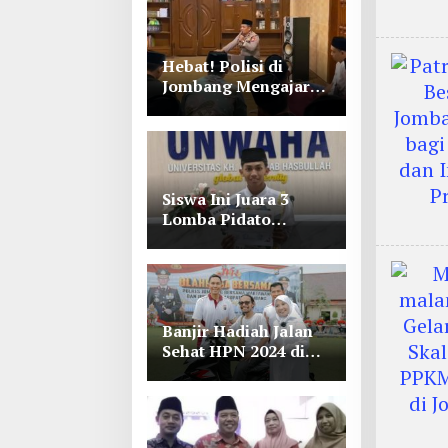
Hebat! Polisi di
Jombang Mengajar
Para Santri Mengaji
Siswa Ini Juara 3
Lomba Pidato
Bahasa Arab se Jawa
Timur-Bali di
Unwaha Jombang
Banjir Hadiah Jalan
Sehat HPN 2024 di
Polres Jombang,
Lihat Tuh Wartawan
Dapat Motor