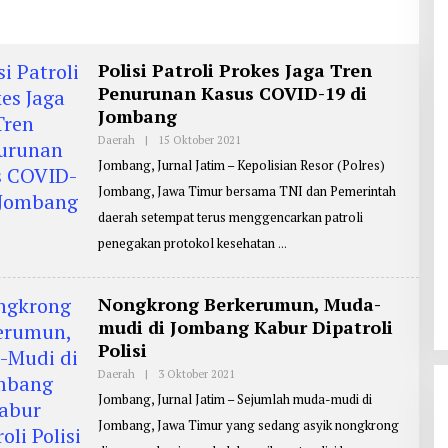
Polisi Patroli Prokes Jaga Tren
Penurunan Kasus COVID-19 di
Jombang
Daerah
|
15 Oktober 2021
O
L
Jombang, Jurnal Jatim – Kepolisian Resor (Polres)
E
H
Jombang, Jawa Timur bersama TNI dan Pemerintah
R
E
daerah setempat terus menggencarkan patroli
P
O
penegakan protokol kesehatan
R
T
E
R
Nongkrong Berkerumun, Muda-
:
mudi di Jombang Kabur Dipatroli
Z
A
Polisi
I
N
Daerah
|
3 Oktober 2021
O
U
L
L
Jombang, Jurnal Jatim – Sejumlah muda-mudi di
E
A
H
R
Jombang, Jawa Timur yang sedang asyik nongkrong
R
I
E