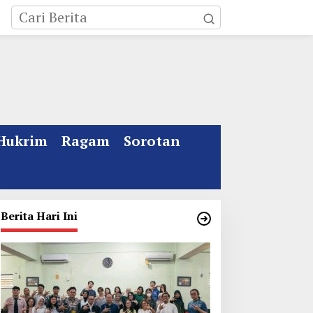
Hukrim
Ragam
Sorotan
Berita Hari Ini
ebakaran Rumah Mewah
Kata Gus Ipul Jelang
i Jombang, ART Tewas
Muktamar ke 35 NU
iduga Menghirup Asap
Jombang: Panitia Gupuh,
Suguh, Lungguh