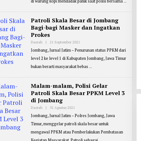
F
di warung kopi mendadak panik saat polisi bersama
P
I
O
N
R
T
Patroli Skala Besar di Jombang
E
R
Bagi-bagi Masker dan Ingatkan
:
Prokes
Z
A
Daerah
|
21 September 2021
O
I
L
N
Jombang, Jurnal Jatim – Penurunan status PPKM dari
E
U
H
L
level 2 ke level 1 di Kabupaten Jombang, Jawa Timur
R
A
E
R
bukan berarti masyarakat bebas
P
I
O
F
R
I
T
N
Malam-malam, Polisi Gelar
E
R
Patroli Skala Besar PPKM Level 3
:
di Jombang
Z
A
Daerah
|
31 Agustus 2021
O
I
L
N
Jombang, Jurnal Jatim – Polres Jombang, Jawa
E
U
H
L
Timur, menggelar patroli skala besar untuk
R
A
E
R
mengawal PPKM atau Pemberlakukan Pembatasan
P
I
O
F
Kegiatan Masyarakat. Patroli sebagai