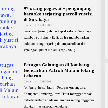
I
E
N
R
97 orang pegawai – pengunjung
:
karaoke terjaring patroli yustisi
Z
A
di Surabaya
I
N
Daerah
|
29 Mei 2021
O
U
L
L
Surabaya, Jurnal Jatim – Kapolrestabes Surabaya,
E
A
H
R
Kombes Pol Johnny Eddizon Isir membenarkan
P
I
E
F
puluhan orang terjaring dalam patroli yustisi
N
I
G
gabungan, Jumat malam, (28/5/2021)
N
I
R
I
M
Petugas Gabungan di Jombang
:
Gencarkan Patroli Malam Jelang
Y
O
Lebaran
H
A
Daerah
|
10 Mei 2021
O
N
L
E
Jombang, Jurnal Jatim – Petugas gabungan di
E
S
H
Kabupaten Jombang, Jawa Timur menggencarkan
R
E
patroli terutama pada malam hari seiring tingginya
P
O
aktivitas masyarakat menjelang