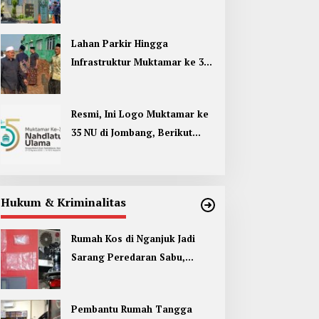
Umum di Muktamar ke 35 NU
Jombang
Lahan Parkir Hingga
Infrastruktur Muktamar ke 35
NU di Jombang Hampir
Rampung
Resmi, Ini Logo Muktamar ke
35 NU di Jombang, Berikut
Filosofinya
Hukum & Kriminalitas
Rumah Kos di Nganjuk Jadi
Sarang Peredaran Sabu,
Pemuda Jombang Dan Kediri
Ditangkap
Pembantu Rumah Tangga