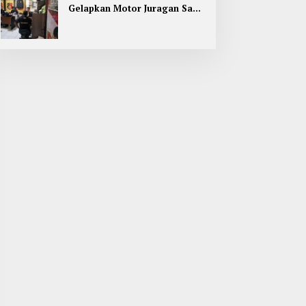
Gelapkan Motor Juragan Sapi
di Jombang, Begini Aksi
Liciknya