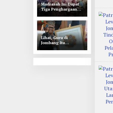
Madrasah Ini Dapat
Tiga Penghargaan
Tingkat Kabupaten
Jombang
Lihat, Guru di
Jombang Itu
Menunjukkan Hasil
Prestasinya di
Kancah
Internasional, Keren!