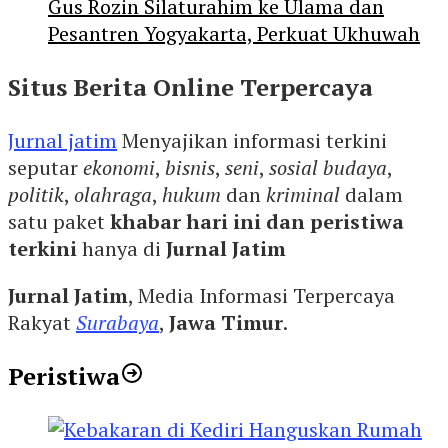
Gus Rozin Silaturahim ke Ulama dan
Pesantren Yogyakarta, Perkuat Ukhuwah
Situs Berita Online Terpercaya
Jurnal jatim
Menyajikan informasi terkini
seputar
ekonomi
,
bisnis
,
seni
,
sosial budaya
,
politik
,
olahraga
,
hukum
dan
kriminal
dalam
satu paket
khabar hari ini dan peristiwa
terkini
hanya di
Jurnal Jatim
Jurnal Jatim
, Media Informasi Terpercaya
Rakyat
Surabaya
,
Jawa Timur
.
Peristiwa