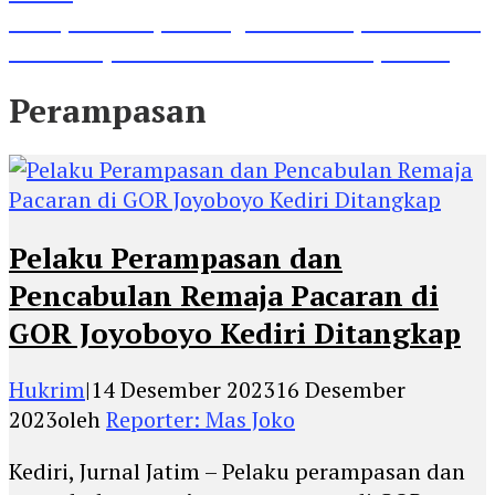
Lihat, Guru di Jombang Itu Menunjukkan Hasil
Prestasinya di Kancah Internasional, Keren!
Perampasan
Pelaku Perampasan dan
Pencabulan Remaja Pacaran di
GOR Joyoboyo Kediri Ditangkap
Hukrim
|
14 Desember 2023
16 Desember
2023
oleh
Reporter: Mas Joko
Kediri, Jurnal Jatim – Pelaku perampasan dan