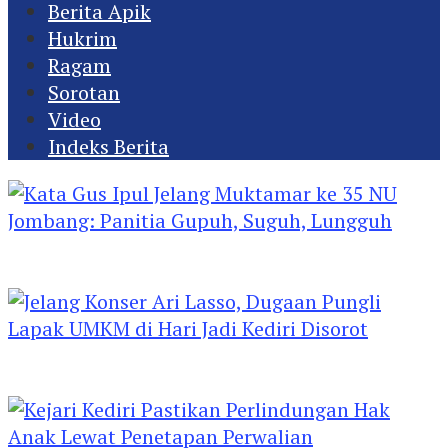
Berita Apik
Hukrim
Ragam
Sorotan
Video
Indeks Berita
Kata Gus Ipul Jelang Muktamar ke 35 NU
Jombang: Panitia Gupuh, Suguh, Lungguh
Jelang Konser Ari Lasso, Dugaan Pungli Lapak
UMKM di Hari Jadi Kediri Disorot