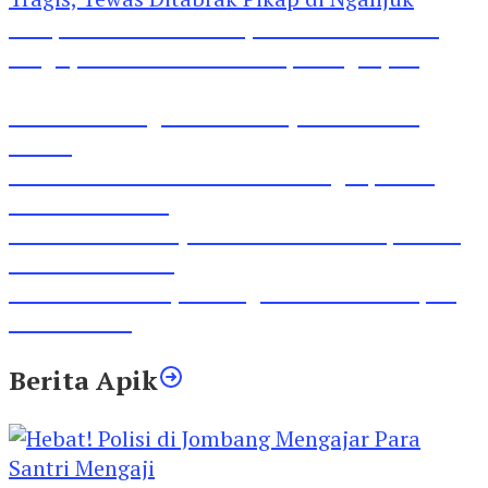
Pesepeda Pancal dan Pejalan Kaki Bernasib
Tragis, Tewas Ditabrak Pikap di Nganjuk
Inilah Lirik Lagu ‘Ibuku’ Karya AKP Moch
Mukid
Video Rilis Polsek Kediri Kota Ungkap 5747
Butil Pil Dobel L
Video Gelora Penyambutan AHY di Rapimnas
Partai Demokrat
Viral Video Adu Jotos Tiga Wanita Di Simpang
Lima Gumul
Berita Apik