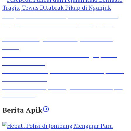
Pesepeda Pancal dan Pejalan Kaki Bernasib
Tragis, Tewas Ditabrak Pikap di Nganjuk
Inilah Lirik Lagu ‘Ibuku’ Karya AKP Moch
Mukid
Video Rilis Polsek Kediri Kota Ungkap 5747
Butil Pil Dobel L
Video Gelora Penyambutan AHY di Rapimnas
Partai Demokrat
Viral Video Adu Jotos Tiga Wanita Di Simpang
Lima Gumul
Berita Apik