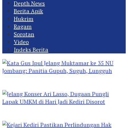
Depth News
Berita Apik
Hukrim
Ragam
Sorotan
Video
Indeks Berita
Kata Gus Ipul Jelang Muktamar ke 35 NU
Jombang: Panitia Gupuh, Suguh, Lungguh
Jelang Konser Ari Lasso, Dugaan Pungli Lapak
UMKM di Hari Jadi Kediri Disorot