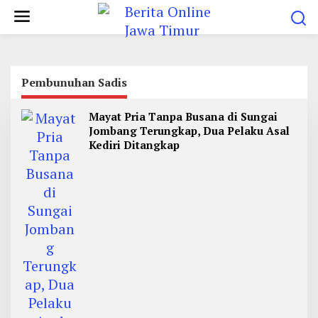
L
e
w
a
t
Pembunuhan Sadis
i
Mayat Pria Tanpa Busana di Sungai
k
Jombang Terungkap, Dua Pelaku Asal
e
Kediri Ditangkap
k
o
n
t
e
n