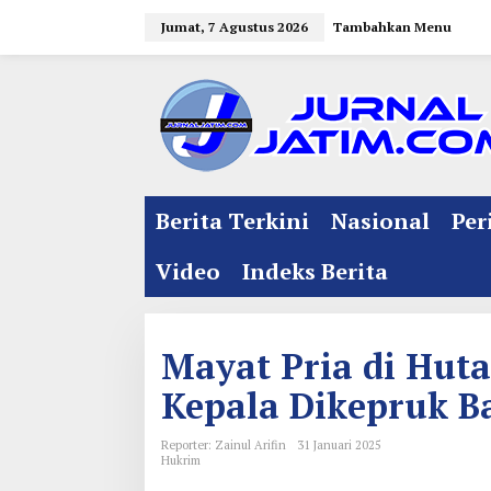
L
Jumat, 7 Agustus 2026
Tambahkan Menu
e
w
a
t
i
k
e
Berita Terkini
Nasional
Per
k
o
Video
Indeks Berita
n
t
e
Mayat Pria di Huta
n
Kepala Dikepruk Ba
Reporter: Zainul Arifin
31 Januari 2025
Hukrim