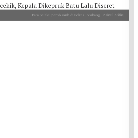
Para pelaku pembunuh di Polres Jombang. [Zainul Arifin]