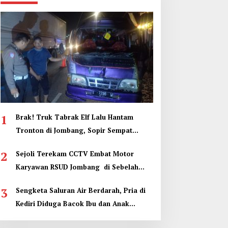
1
Brak! Truk Tabrak Elf Lalu Hantam
Tronton di Jombang, Sopir Sempat
Terjepit
2
Sejoli Terekam CCTV Embat Motor
Karyawan RSUD Jombang di Sebelah
Kamar Jenazah
3
Sengketa Saluran Air Berdarah, Pria di
Kediri Diduga Bacok Ibu dan Anak
Tetangga