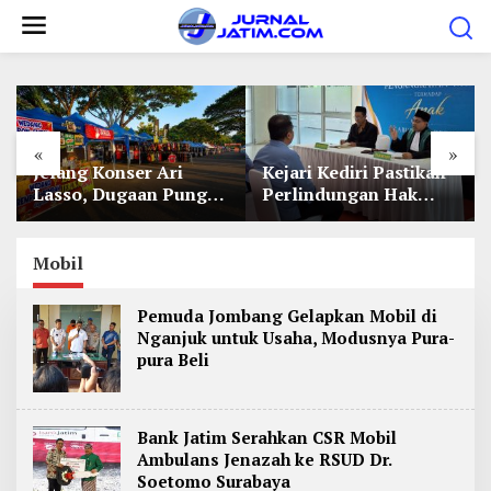
L
e
w
a
t
«
»
i
Jelang Konser Ari
Kejari Kediri Pastikan
k
Lasso, Dugaan Pungli
Perlindungan Hak
e
Lapak UMKM di Hari
Anak Lewat Penetapan
Jadi Kediri Disorot
Perwalian
k
Mobil
o
n
Pemuda Jombang Gelapkan Mobil di
t
Nganjuk untuk Usaha, Modusnya Pura-
e
pura Beli
n
Bank Jatim Serahkan CSR Mobil
Ambulans Jenazah ke RSUD Dr.
Soetomo Surabaya