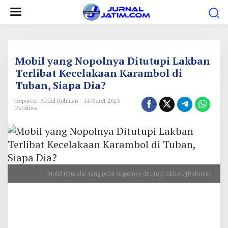
L
e
w
a
t
Mobil yang Nopolnya Ditutupi Lakban
i
Terlibat Kecelakaan Karambol di
Tuban, Siapa Dia?
k
e
Reporter: Abdul Rohman
14 Maret 2023
Peristiwa
k
o
n
t
e
Mobil Hyundai yang pelat nopolnya ditutupi lakban. [Rohman]
n