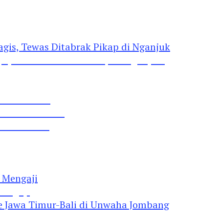
gis, Tewas Ditabrak Pikap di Nganjuk
 Pil Dobel L
rtai Demokrat
 Lima Gumul
Mengaji
 Jawa Timur-Bali di Unwaha Jombang