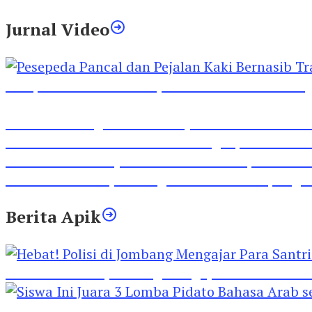
Jurnal Video
Pesepeda Pancal dan Pejalan Kaki Bernasib Tra
Inilah Lirik Lagu ‘Ibuku’ Karya AKP Moch Mukid
Video Rilis Polsek Kediri Kota Ungkap 5747 Butil
Video Gelora Penyambutan AHY di Rapimnas Pa
Viral Video Adu Jotos Tiga Wanita Di Simpang
Berita Apik
Hebat! Polisi di Jombang Mengajar Para Santri 
Siswa Ini Juara 3 Lomba Pidato Bahasa Arab se