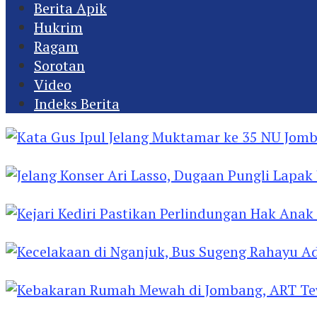
Berita Apik
Hukrim
Ragam
Sorotan
Video
Indeks Berita
Kata Gus Ipul Jelang Muktamar ke 35 NU Jomba
Jelang Konser Ari Lasso, Dugaan Pungli Lapak U
Kejari Kediri Pastikan Perlindungan Hak Anak 
Kecelakaan di Nganjuk, Bus Sugeng Rahayu Ad
Kebakaran Rumah Mewah di Jombang, ART Tew