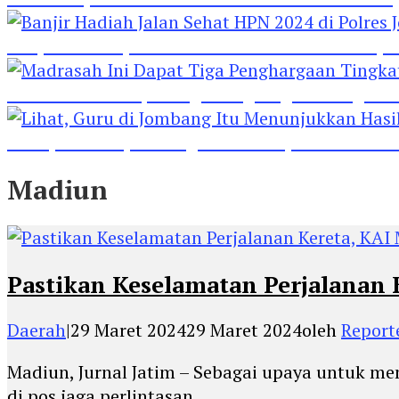
Banjir Hadiah Jalan Sehat HPN 2024 di Polres 
Madrasah Ini Dapat Tiga Penghargaan Tingkat
Lihat, Guru di Jombang Itu Menunjukkan Hasil P
Madiun
Pastikan Keselamatan Perjalanan 
Daerah
|
29 Maret 2024
29 Maret 2024
oleh
Report
Madiun, Jurnal Jatim – Sebagai upaya untuk m
di pos jaga perlintasan