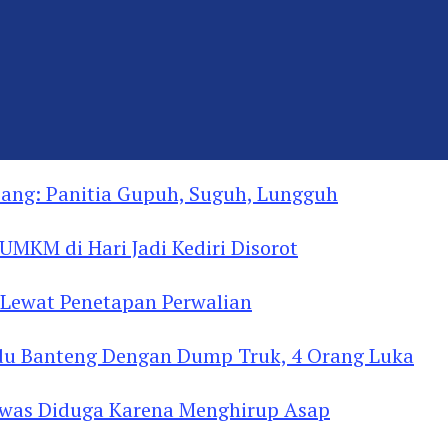
ng: Panitia Gupuh, Suguh, Lungguh
MKM di Hari Jadi Kediri Disorot
Lewat Penetapan Perwalian
u Banteng Dengan Dump Truk, 4 Orang Luka
as Diduga Menghirup Asap