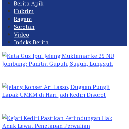
Berita Apik
Hukrim
Ragam
Sorotan
Video
Indeks Berita
Kata Gus Ipul Jelang Muktamar ke 35 NU
Jombang: Panitia Gupuh, Suguh, Lungguh
Jelang Konser Ari Lasso, Dugaan Pungli Lapak
UMKM di Hari Jadi Kediri Disorot