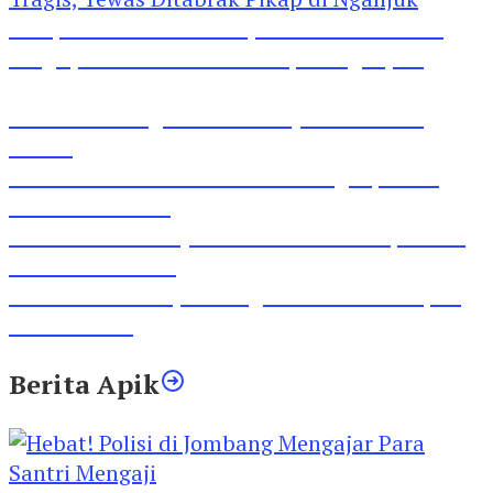
Pesepeda Pancal dan Pejalan Kaki Bernasib
Tragis, Tewas Ditabrak Pikap di Nganjuk
Inilah Lirik Lagu ‘Ibuku’ Karya AKP Moch
Mukid
Video Rilis Polsek Kediri Kota Ungkap 5747
Butil Pil Dobel L
Video Gelora Penyambutan AHY di Rapimnas
Partai Demokrat
Viral Video Adu Jotos Tiga Wanita Di Simpang
Lima Gumul
Berita Apik