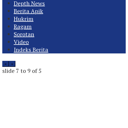
Depth News
Berita Apik
Hukrim
Ragam
Sorotan
Video
Indeks Berita
«
»
slide
8 to 10
of 5