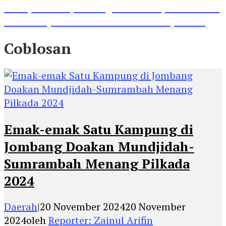
Lihat, Guru di Jombang Itu Menunjukkan Hasil
Prestasinya di Kancah Internasional, Keren!
Coblosan
Emak-emak Satu Kampung di
Jombang Doakan Mundjidah-
Sumrambah Menang Pilkada
2024
Daerah
|
20 November 2024
20 November
2024
oleh
Reporter: Zainul Arifin