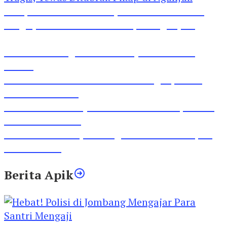
Pesepeda Pancal dan Pejalan Kaki Bernasib
Tragis, Tewas Ditabrak Pikap di Nganjuk
Inilah Lirik Lagu ‘Ibuku’ Karya AKP Moch
Mukid
Video Rilis Polsek Kediri Kota Ungkap 5747
Butil Pil Dobel L
Video Gelora Penyambutan AHY di Rapimnas
Partai Demokrat
Viral Video Adu Jotos Tiga Wanita Di Simpang
Lima Gumul
Berita Apik