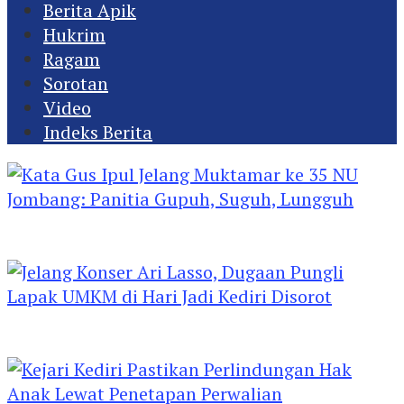
Berita Apik
Hukrim
Ragam
Sorotan
Video
Indeks Berita
Kata Gus Ipul Jelang Muktamar ke 35 NU
Jombang: Panitia Gupuh, Suguh, Lungguh
Jelang Konser Ari Lasso, Dugaan Pungli Lapak
UMKM di Hari Jadi Kediri Disorot