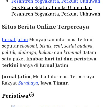
Gus Rozin Silaturahim ke Ulama dan
Pesantren Yogyakarta, Perkuat Ukhuwah
Situs Berita Online Terpercaya
Jurnal jatim
Menyajikan informasi terkini
seputar
ekonomi
,
bisnis
,
seni
,
sosial budaya
,
politik
,
olahraga
,
hukum
dan
kriminal
dalam
satu paket
khabar hari ini dan peristiwa
terkini
hanya di
Jurnal Jatim
Jurnal Jatim
, Media Informasi Terpercaya
Rakyat
Surabaya
,
Jawa Timur
.
Peristiwa