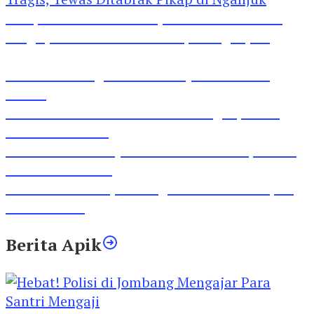
Pesepeda Pancal dan Pejalan Kaki Bernasib
Tragis, Tewas Ditabrak Pikap di Nganjuk
Inilah Lirik Lagu ‘Ibuku’ Karya AKP Moch
Mukid
Video Rilis Polsek Kediri Kota Ungkap 5747
Butil Pil Dobel L
Video Gelora Penyambutan AHY di Rapimnas
Partai Demokrat
Viral Video Adu Jotos Tiga Wanita Di Simpang
Lima Gumul
Berita Apik