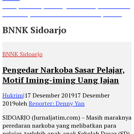
Lihat, Guru di Jombang Itu Menunjukkan Hasil
Prestasinya di Kancah Internasional, Keren!
BNNK Sidoarjo
BNNK Sidoarjo
Pengedar Narkoba Sasar Pelajar,
Motif Iming-iming Uang Jajan
Hukrim
|
17 Desember 2019
17 Desember
2019
oleh
Reporter: Denny Yan
SIDOARJO (Jurnaljatim.com) – Masih maraknya
peredaran narkoba yang melibatkan para
pelajar, terlebih anak-anak Sekolah Dasar (SD),