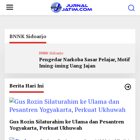
L
e
w
a
t
BNNK Sidoarjo
i
k
BNNK Sidoarjo
Pengedar Narkoba Sasar Pelajar, Motif
e
Iming-iming Uang Jajan
k
o
n
Berita Hari Ini
t
e
n
Gus Rozin Silaturahim ke Ulama dan Pesantren
Yogyakarta, Perkuat Ukhuwah