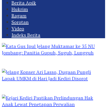
Berita Apik
Hukrim
Ragam
Sorotan
Video
Indeks Berita
Kata Gus Ipul Jelang Muktamar ke 35 NU
Jombang: Panitia Gupuh, Suguh, Lungguh
Jelang Konser Ari Lasso, Dugaan Pungli Lapak
UMKM di Hari Jadi Kediri Disorot