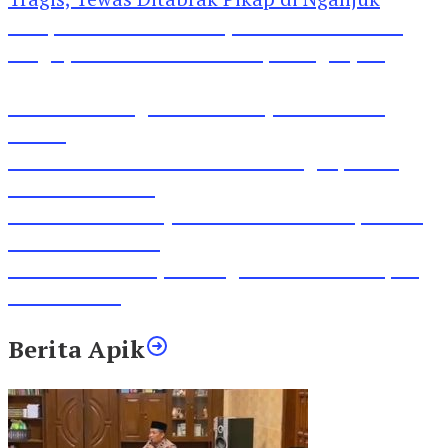
Pesepeda Pancal dan Pejalan Kaki Bernasib
Tragis, Tewas Ditabrak Pikap di Nganjuk
Inilah Lirik Lagu ‘Ibuku’ Karya AKP Moch
Mukid
Video Rilis Polsek Kediri Kota Ungkap 5747
Butil Pil Dobel L
Video Gelora Penyambutan AHY di Rapimnas
Partai Demokrat
Viral Video Adu Jotos Tiga Wanita Di Simpang
Lima Gumul
Berita Apik