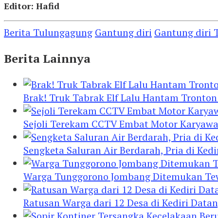
Editor: Hafid
Berita Tulungagung
Gantung diri
Gantung diri
Berita Lainnya
Brak! Truk Tabrak Elf Lalu Hantam Tronton
Sejoli Terekam CCTV Embat Motor Karyaw
Sengketa Saluran Air Berdarah, Pria di Ke
Warga Tunggorono Jombang Ditemukan Tewas
Ratusan Warga dari 12 Desa di Kediri Data