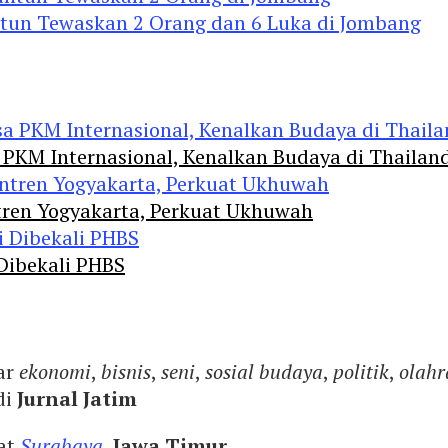
ntun Tewaskan 2 Orang dan 6 Luka di Jombang
 PKM Internasional, Kenalkan Budaya di Thailan
tren Yogyakarta, Perkuat Ukhuwah
 Dibekali PHBS
ar
ekonomi
,
bisnis
,
seni
,
sosial budaya
,
politik
,
olahr
di
Jurnal Jatim
yat
Surabaya
,
Jawa Timur
.