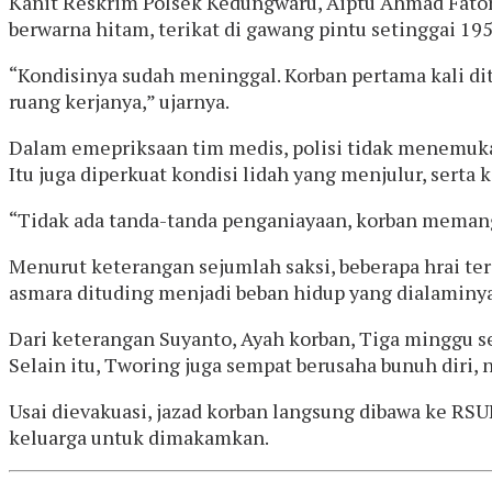
Kanit Reskrim Polsek Kedungwaru, Aiptu Ahmad Faton
berwarna hitam, terikat di gawang pintu setinggai 19
“Kondisinya sudah meninggal. Korban pertama kali dit
ruang kerjanya,” ujarnya.
Dalam emepriksaan tim medis, polisi tidak menemuka
Itu juga diperkuat kondisi lidah yang menjulur, serta
“Tidak ada tanda-tanda penganiayaan, korban memang
Menurut keterangan sejumlah saksi, beberapa hrai t
asmara dituding menjadi beban hidup yang dialaminya
Dari keterangan Suyanto, Ayah korban, Tiga minggu s
Selain itu, Tworing juga sempat berusaha bunuh diri,
Usai dievakuasi, jazad korban langsung dibawa ke RSU
keluarga untuk dimakamkan.