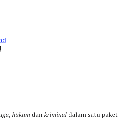
d
aga
,
hukum
dan
kriminal
dalam satu paket