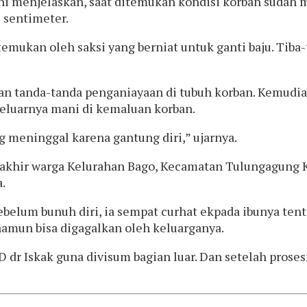
i menjelaskan, saat ditemukan kondisi korban sudah 
5 sentimeter.
emukan oleh saksi yang berniat untuk ganti baju. Tiba-
n tanda-tanda penganiayaan di tubuh korban. Kemudian
 keluarnya mani di kemaluan korban.
 meninggal karena gantung diri,” ujarnya.
erakhir warga Kelurahan Bago, Kecamatan Tulungagung
.
ebelum bunuh diri, ia sempat curhat ekpada ibunya te
 namun bisa digagalkan oleh keluarganya.
D dr Iskak guna divisum bagian luar. Dan setelah prose