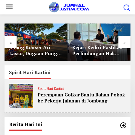
L
e
w
a
t
«
»
i
Jelang Konser Ari
Kejari Kediri Pastikan
k
Lasso, Dugaan Pungli
Perlindungan Hak
e
Lapak UMKM di Hari
Anak Lewat Penetapan
Jadi Kediri Disorot
Perwalian
k
Spirit Hari Kartini
o
n
t
Spirit Hari Kartini
Perempuan Golkar Bantu Bahan Pokok
e
ke Pekerja Jalanan di Jombang
n
Berita Hari Ini