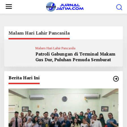
L
e
w
a
t
Malam Hari Lahir Pancasila
i
k
Malam Hari Lahir Pancasila
Patroli Gabungan di Terminal Makam
e
Gus Dur, Puluhan Pemuda Semburat
k
o
n
Berita Hari Ini
t
e
n