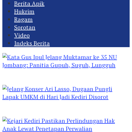
Berita Apik
Hukrim
Ragam
Sorotan
Video
Indeks Berita
Kata Gus Ipul Jelang Muktamar ke 35 NU
Jombang: Panitia Gupuh, Suguh, Lungguh
Jelang Konser Ari Lasso, Dugaan Pungli Lapak
UMKM di Hari Jadi Kediri Disorot