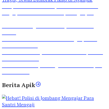
Pesepeda Pancal dan Pejalan Kaki Bernasib
Tragis, Tewas Ditabrak Pikap di Nganjuk
Inilah Lirik Lagu ‘Ibuku’ Karya AKP Moch
Mukid
Video Rilis Polsek Kediri Kota Ungkap 5747
Butil Pil Dobel L
Video Gelora Penyambutan AHY di Rapimnas
Partai Demokrat
Viral Video Adu Jotos Tiga Wanita Di Simpang
Lima Gumul
Berita Apik