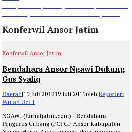
Lihat, Guru di Jombang Itu Menunjukkan Hasil
Prestasinya di Kancah Internasional, Keren!
Konferwil Ansor Jatim
Konferwil Ansor Jatim
Bendahara Ansor Ngawi Dukung
Gus Syafiq
Daerah
|
19 Juli 2019
19 Juli 2019
oleh
Reporter:
Wulan Uci T
NGAWI (Jurnaljatim.com) – Bendahara
Pengurus Cabang (PC) GP Ansor Kabupaten
Ngawi, Husen Amar, menyatakan, pimpinan