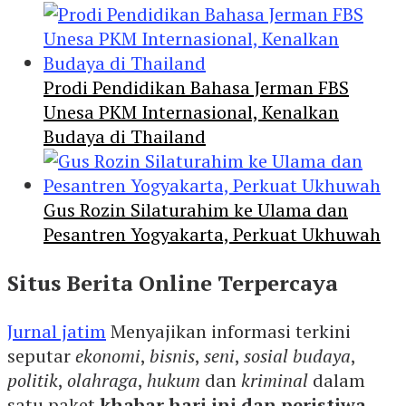
Prodi Pendidikan Bahasa Jerman FBS
Unesa PKM Internasional, Kenalkan
Budaya di Thailand
Gus Rozin Silaturahim ke Ulama dan
Pesantren Yogyakarta, Perkuat Ukhuwah
Situs Berita Online Terpercaya
Jurnal jatim
Menyajikan informasi terkini
seputar
ekonomi
,
bisnis
,
seni
,
sosial budaya
,
politik
,
olahraga
,
hukum
dan
kriminal
dalam
satu paket
khabar hari ini dan peristiwa