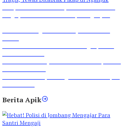
Pesepeda Pancal dan Pejalan Kaki Bernasib
Tragis, Tewas Ditabrak Pikap di Nganjuk
Inilah Lirik Lagu ‘Ibuku’ Karya AKP Moch
Mukid
Video Rilis Polsek Kediri Kota Ungkap 5747
Butil Pil Dobel L
Video Gelora Penyambutan AHY di Rapimnas
Partai Demokrat
Viral Video Adu Jotos Tiga Wanita Di Simpang
Lima Gumul
Berita Apik