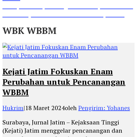
Lihat, Guru di Jombang Itu Menunjukkan Hasil
Prestasinya di Kancah Internasional, Keren!
WBK WBBM
Kejati Jatim Fokuskan Enam
Perubahan untuk Pencanangan
WBBM
Hukrim
|
18 Maret 2024
oleh
Pengirim: Yohanes
Surabaya, Jurnal Jatim – Kejaksaan Tinggi
(Kejati) Jatim menggelar pencanangan dan