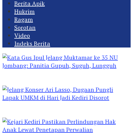
Berita Apik
Hukrim
Ragam
Sorotan
Video
Indeks Berita
Kata Gus Ipul Jelang Muktamar ke 35 NU
Jombang: Panitia Gupuh, Suguh, Lungguh
Jelang Konser Ari Lasso, Dugaan Pungli Lapak
UMKM di Hari Jadi Kediri Disorot