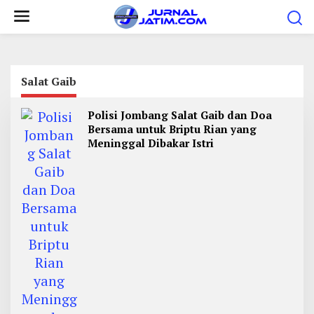
L
e
w
a
t
Salat Gaib
i
Polisi Jombang Salat Gaib dan Doa
k
Bersama untuk Briptu Rian yang
e
Meninggal Dibakar Istri
k
o
n
t
e
n