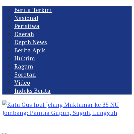
Berita Terkini
Nasional
Peristiwa
Daerah
Depth News
Berita Apik
Hukrim
Ragam
Sorotan
Video
Indeks Berita
Kata Gus Ipul Jelang Muktamar ke 35 NU
Jombang: Panitia Gupuh, Suguh, Lungguh