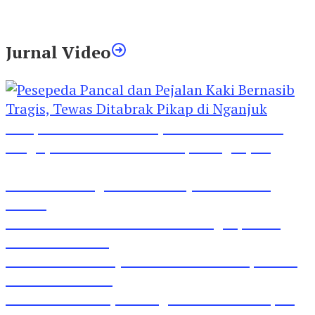
Tewas Diduga Menghirup Asap
Jurnal Video
Pesepeda Pancal dan Pejalan Kaki Bernasib
Tragis, Tewas Ditabrak Pikap di Nganjuk
Inilah Lirik Lagu ‘Ibuku’ Karya AKP Moch
Mukid
Video Rilis Polsek Kediri Kota Ungkap 5747
Butil Pil Dobel L
Video Gelora Penyambutan AHY di Rapimnas
Partai Demokrat
Viral Video Adu Jotos Tiga Wanita Di Simpang