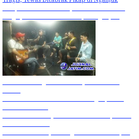
Pesepeda Pancal dan Pejalan Kaki Bernasib
Tragis, Tewas Ditabrak Pikap di Nganjuk
Inilah Lirik Lagu ‘Ibuku’ Karya AKP Moch
Mukid
Video Rilis Polsek Kediri Kota Ungkap 5747
Butil Pil Dobel L
Video Gelora Penyambutan AHY di Rapimnas
Partai Demokrat
Viral Video Adu Jotos Tiga Wanita Di Simpang