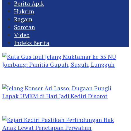
Berita Apik
Hukrim
Ragam
Sorotan
Video
Indeks Berita
Kata Gus Ipul Jelang Muktamar ke 35 NU
Jombang: Panitia Gupuh, Suguh, Lungguh
Jelang Konser Ari Lasso, Dugaan Pungli Lapak
UMKM di Hari Jadi Kediri Disorot