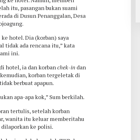
ung ke hotel. Namun, membeli
elah itu, pasangan bukan suami
berada di Dusun Penanggalan, Desa
joagung.
 ke hotel. Dia (korban) saya
l tidak ada rencana itu,” kata
ami ini.
i hotel, ia dan korban
chek-in
dan
kemudian, korban tergeletak di
tidak berbuat apapun.
kan apa-apa kok,” Sum berkilah.
ran tertulis, setelah korban
ar, wanita itu keluar memberitahu
dilaporkan ke polisi.