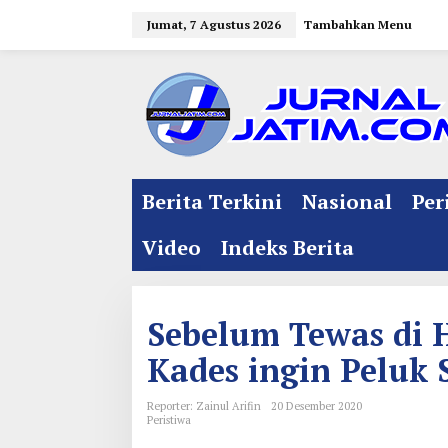
L
Jumat, 7 Agustus 2026
Tambahkan Menu
e
w
a
t
i
k
e
Berita Terkini
Nasional
Per
k
o
Video
Indeks Berita
n
t
e
Sebelum Tewas di 
n
Kades ingin Peluk
Reporter: Zainul Arifin
20 Desember 2020
Peristiwa