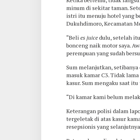
Ketika bertemu, tidak langs
minum di sekitar taman. Set
istri itu menuju hotel yang 
Dukuhdimoro, Kecamatan Mo
“Beli
es juice
dulu, setelah itu
bonceng naik motor saya. Awa
perempuan yang sudah bersu
Sum melanjutkan, setibanya d
masuk kamar C3. Tidak lama 
kasur. Sum mengaku saat itu 
“Di kamar kami belum melaku
Keterangan polisi dalam lapo
tergeletak di atas kasur kam
resepsionis yang selanjutnya 