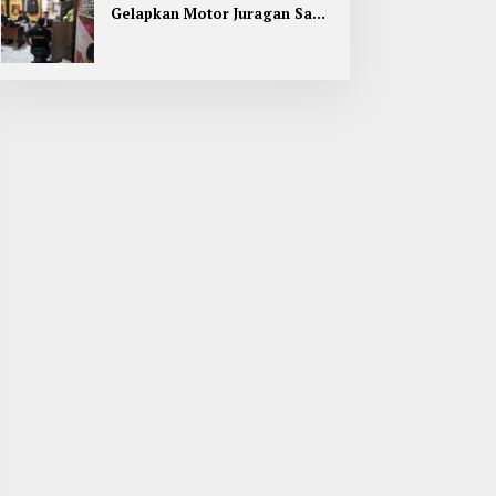
Gelapkan Motor Juragan Sapi
di Jombang, Begini Aksi
Liciknya