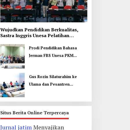
Wujudkan Pendidikan Berkualitas,
Sastra Inggris Unesa Pelatihan
Komunikasi Interkultural
Prodi Pendidikan Bahasa
Jerman FBS Unesa PKM
Internasional, Kenalkan
Budaya di Thailand
Gus Rozin Silaturahim ke
Ulama dan Pesantren
Yogyakarta, Perkuat Ukhuwah
Situs Berita Online Terpercaya
Jurnal jatim
Menyajikan