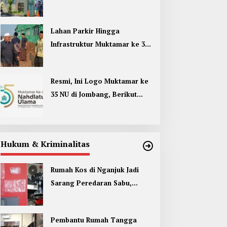
Umum di Muktamar ke 35 NU
Jombang
Lahan Parkir Hingga
Infrastruktur Muktamar ke 35
NU di Jombang Hampir
Rampung
Resmi, Ini Logo Muktamar ke
35 NU di Jombang, Berikut
Filosofinya
Hukum & Kriminalitas
Rumah Kos di Nganjuk Jadi
Sarang Peredaran Sabu,
Pemuda Jombang Dan Kediri
Ditangkap
Pembantu Rumah Tangga