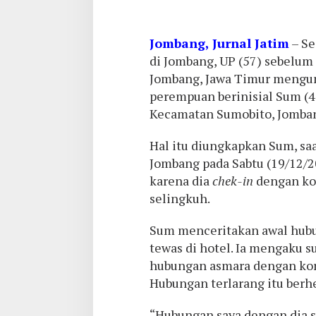
Jombang, Jurnal Jatim
– Se
di Jombang, UP (57) sebelum 
Jombang, Jawa Timur meng
perempuan berinisial Sum (4
Kecamatan Sumobito, Jomba
Hal itu diungkapkan Sum, sa
Jombang pada Sabtu (19/12/2
karena dia
chek-in
dengan kor
selingkuh.
Sum menceritakan awal hub
tewas di hotel. Ia mengaku s
hubungan asmara dengan korb
Hubungan terlarang itu berh
“Hubungan saya dengan dia s