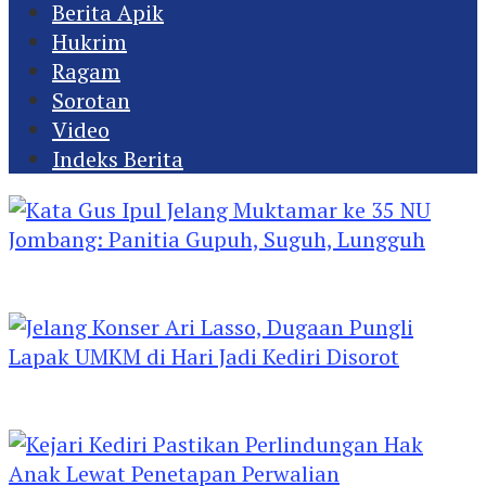
Berita Apik
Hukrim
Ragam
Sorotan
Video
Indeks Berita
Kata Gus Ipul Jelang Muktamar ke 35 NU
Jombang: Panitia Gupuh, Suguh, Lungguh
Jelang Konser Ari Lasso, Dugaan Pungli Lapak
UMKM di Hari Jadi Kediri Disorot