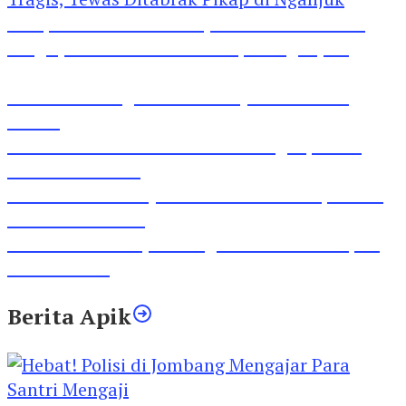
Pesepeda Pancal dan Pejalan Kaki Bernasib
Tragis, Tewas Ditabrak Pikap di Nganjuk
Inilah Lirik Lagu ‘Ibuku’ Karya AKP Moch
Mukid
Video Rilis Polsek Kediri Kota Ungkap 5747
Butil Pil Dobel L
Video Gelora Penyambutan AHY di Rapimnas
Partai Demokrat
Viral Video Adu Jotos Tiga Wanita Di Simpang
Lima Gumul
Berita Apik