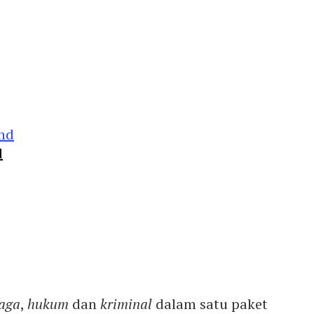
d
aga
,
hukum
dan
kriminal
dalam satu paket