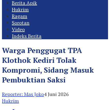
Berita Apik
Hukrim
Ragam
Sorotan
Video
Indeks Berita
Warga Penggugat TPA
Klothok Kediri Tolak
Kompromi, Sidang Masuk
Pembuktian Saksi
Reporter: Mas Joko
4 Juni 2026
Hukrim