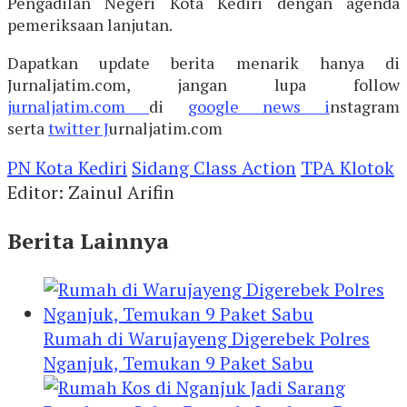
Pengadilan Negeri Kota Kediri dengan agenda
pemeriksaan lanjutan.
Dapatkan update berita menarik hanya di
Jurnaljatim.com, jangan lupa follow
jurnaljatim.com
di
google news i
nstagram
serta
twitter J
urnaljatim.com
PN Kota Kediri
Sidang Class Action
TPA Klotok
Editor: Zainul Arifin
Berita Lainnya
Rumah di Warujayeng Digerebek Polres
Nganjuk, Temukan 9 Paket Sabu