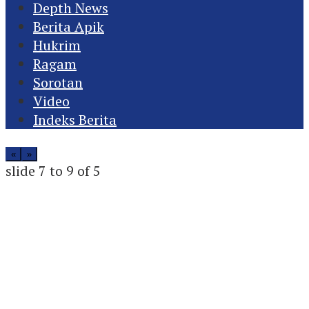
Depth News
Berita Apik
Hukrim
Ragam
Sorotan
Video
Indeks Berita
«
»
slide
7 to 9
of 5