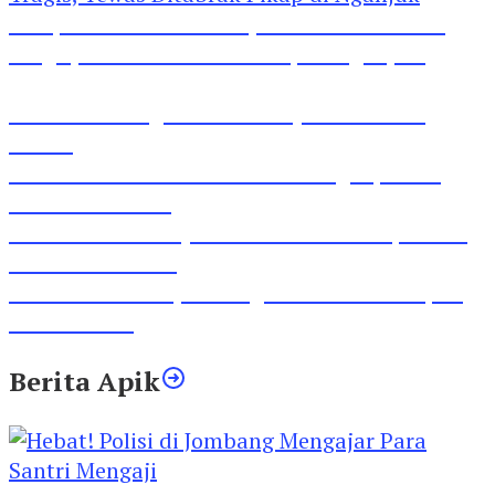
Pesepeda Pancal dan Pejalan Kaki Bernasib
Tragis, Tewas Ditabrak Pikap di Nganjuk
Inilah Lirik Lagu ‘Ibuku’ Karya AKP Moch
Mukid
Video Rilis Polsek Kediri Kota Ungkap 5747
Butil Pil Dobel L
Video Gelora Penyambutan AHY di Rapimnas
Partai Demokrat
Viral Video Adu Jotos Tiga Wanita Di Simpang
Lima Gumul
Berita Apik