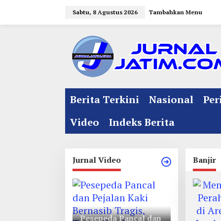
L
Sabtu, 8 Agustus 2026
Tambahkan Menu
e
w
a
t
i
k
e
Berita Terkini
Nasional
Per
k
o
Video
Indeks Berita
n
t
e
Jurnal Video
Banjir
n
Pesepeda Pancal dan