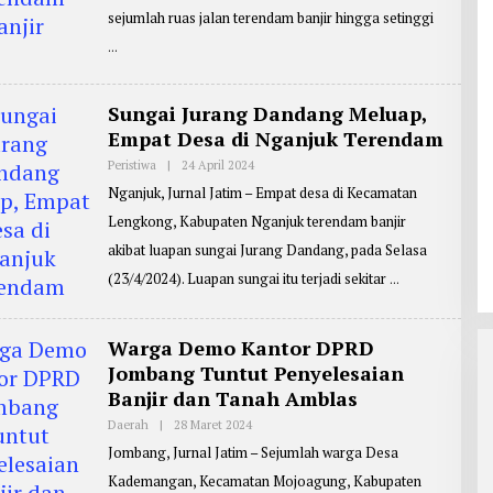
I
E
sejumlah ruas jalan terendam banjir hingga setinggi
A
P
N
O
T
R
O
T
E
R
Sungai Jurang Dandang Meluap,
:
Empat Desa di Nganjuk Terendam
M
A
S
Peristiwa
|
24 April 2024
O
J
L
Nganjuk, Jurnal Jatim – Empat desa di Kecamatan
O
E
K
H
Lengkong, Kabupaten Nganjuk terendam banjir
O
R
E
akibat luapan sungai Jurang Dandang, pada Selasa
P
O
(23/4/2024). Luapan sungai itu terjadi sekitar
R
T
E
R
Warga Demo Kantor DPRD
:
E
Jombang Tuntut Penyelesaian
D
Banjir dan Tanah Amblas
D
Y
Daerah
|
28 Maret 2024
O
J
L
O
Jombang, Jurnal Jatim – Sejumlah warga Desa
E
K
H
O
Kademangan, Kecamatan Mojoagung, Kabupaten
R
W