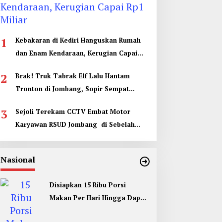
1
Kebakaran di Kediri Hanguskan Rumah
dan Enam Kendaraan, Kerugian Capai
Rp1 Miliar
2
Brak! Truk Tabrak Elf Lalu Hantam
Tronton di Jombang, Sopir Sempat
Terjepit
3
Sejoli Terekam CCTV Embat Motor
Karyawan RSUD Jombang di Sebelah
Kamar Jenazah
Nasional
Disiapkan 15 Ribu Porsi
Makan Per Hari Hingga Dapur
Umum di Muktamar ke 35 NU