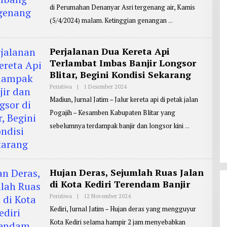
E
F
di Perumahan Denanyar Asri tergenang air, Kamis
P
I
O
(5/4/2024) malam. Ketinggian genangan
N
R
T
E
R
Perjalanan Dua Kereta Api
:
Terlambat Imbas Banjir Longsor
Z
A
Blitar, Begini Kondisi Sekarang
I
N
Peristiwa
|
1 Desember 2024
O
U
L
L
Madiun, Jurnal Jatim – Jalur kereta api di petak jalan
E
A
H
R
Pogajih – Kesamben Kabupaten Blitar yang
R
I
E
F
sebelumnya terdampak banjir dan longsor kini
P
I
O
N
R
T
E
R
Hujan Deras, Sejumlah Ruas Jalan
:
A
di Kota Kediri Terendam Banjir
G
U
Peristiwa
|
12 November 2024
O
S
L
H
Kediri, Jurnal Jatim – Hujan deras yang mengguyur
E
A
H
Kota Kediri selama hampir 2 jam menyebabkan
R
R