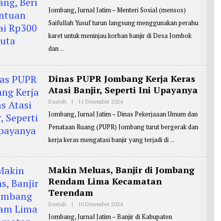
L
Jombang, Jurnal Jatim – Menteri Sosial (mensos)
E
H
Saifullah Yusuf turun langsung menggunakan perahu
R
E
karet untuk meninjau korban banjir di Desa Jombok
P
O
dan
R
T
E
R
Dinas PUPR Jombang Kerja Keras
:
Atasi Banjir, Seperti Ini Upayanya
Z
A
I
Daerah
|
11 Desember 2024
O
N
L
Jombang, Jurnal Jatim – Dinas Pekerjaaan Umum dan
U
E
L
H
Penataan Ruang (PUPR) Jombang turut bergerak dan
A
R
R
E
kerja keras mengatasi banjir yang terjadi di
I
P
F
O
I
R
N
T
Makin Meluas, Banjir di Jombang
E
R
Rendam Lima Kecamatan
:
Terendam
Z
A
Daerah
|
10 Desember 2024
O
I
L
N
Jombang, Jurnal Jatim – Banjir di Kabupaten
E
U