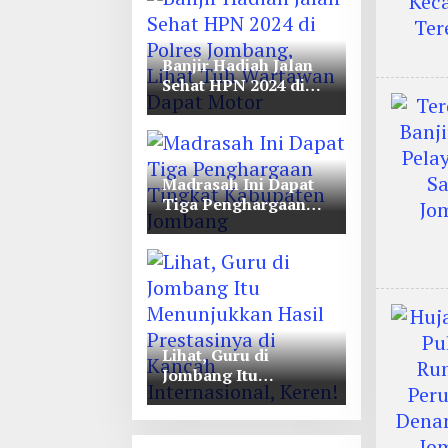
Unwaha Jombang
Banjir Hadiah Jalan
Sehat HPN 2024 di
Polres Jombang,
Lihat Tuh Wartawan
Dapat Motor
Madrasah Ini Dapat
Tiga Penghargaan
Tingkat Kabupaten
Jombang
Lihat, Guru di
Jombang Itu
Menunjukkan Hasil
Prestasinya di
Kancah