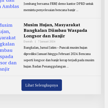
E
I
Jombang bersama FRMJ demo kantor DPRD untuk
P
D
O
O
meminta penyelesaian bencana banjir
R
D
T
O
E
R
Musim Hujan, Masyarakat
:
Bangkalan Diimbau Waspada
Z
A
Longsor dan Banjir
I
N
Daerah
|
7 Januari 2024
O
U
L
L
Bangkalan, Jurnal Jatim – Puncak musim hujan
E
A
H
R
diprediksi Januari hingga Februari 2024. Bencana
R
I
E
F
seperti longsor dan banjir kerap terjadi pada musim
P
I
O
hujan. Badan Penanggulangan
N
R
T
E
R
:
Lihat Selengkapnya
J
B
G
1