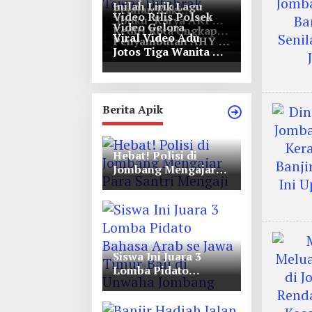
Inilah Lirik Lagu
Pejalan Kaki
Video Rilis Polsek
‘Ibuku’ Karya AKP
Bernasib Tragis,
Video Gelora
Kediri Kota Ungkap
Moch Mukid
Tewas Ditabrak
Viral Video Adu
Penyambutan AHY di
5747 Butil Pil Dobel
Pikap di Nganjuk
Jotos Tiga Wanita Di
Rapimnas Partai
L
Simpang Lima Gumul
Demokrat
Berita Apik
Hebat! Polisi di
Jombang Mengajar
Para Santri Mengaji
Siswa Ini Juara 3
Lomba Pidato
Bahasa Arab se Jawa
Timur-Bali di