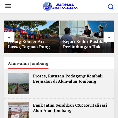
L
e
w
a
t
«
»
i
Jelang Konser Ari
Kejari Kediri Pastikan
k
Lasso, Dugaan Pungli
Perlindungan Hak
e
Lapak UMKM di Hari
Anak Lewat Penetapan
Jadi Kediri Disorot
Perwalian
k
Alun-alun Jombang
o
n
Protes, Ratusan Pedagang Kembali
t
Berjualan di Alun-alun Jombang
e
n
Bank Jatim Serahkan CSR Revitalisasi
Alun-Alun Jombang