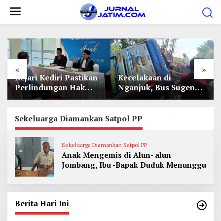
L
e
w
a
t
«
»
i
Kejari Kediri Pastikan
Kecelakaan di
k
Perlindungan Hak
Nganjuk, Bus Sugeng
e
Anak Lewat Penetapan
Rahayu Adu Banteng
Perwalian
Dengan Dump Truk, 4
k
Orang Luka
Sekeluarga Diamankan Satpol PP
o
n
t
Sekeluarga Diamankan Satpol PP
Anak Mengemis di Alun- alun
e
Jombang, Ibu -Bapak Duduk Menunggu
n
Berita Hari Ini