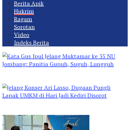
Berita Apik
Hukrim
Ragam
Sorotan
Video
Indeks Berita
Kata Gus Ipul Jelang Muktamar ke 35 NU
Jombang: Panitia Gupuh, Suguh, Lungguh
Jelang Konser Ari Lasso, Dugaan Pungli Lapak
UMKM di Hari Jadi Kediri Disorot