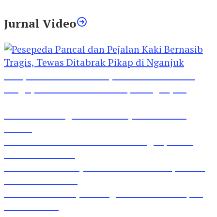
Jurnal Video
Pesepeda Pancal dan Pejalan Kaki Bernasib
Tragis, Tewas Ditabrak Pikap di Nganjuk
Inilah Lirik Lagu ‘Ibuku’ Karya AKP Moch
Mukid
Video Rilis Polsek Kediri Kota Ungkap 5747
Butil Pil Dobel L
Video Gelora Penyambutan AHY di Rapimnas
Partai Demokrat
Viral Video Adu Jotos Tiga Wanita Di Simpang
Lima Gumul