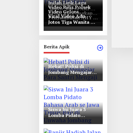
Inilah Lirik Lagu
Pejalan Kaki
Video Rilis Polsek
‘Ibuku’ Karya AKP
Bernasib Tragis,
Video Gelora
Kediri Kota Ungkap
Moch Mukid
Tewas Ditabrak
Viral Video Adu
Penyambutan AHY di
5747 Butil Pil Dobel
Pikap di Nganjuk
Jotos Tiga Wanita Di
Rapimnas Partai
L
Simpang Lima Gumul
Demokrat
Berita Apik
Hebat! Polisi di
Jombang Mengajar
Para Santri Mengaji
Siswa Ini Juara 3
Lomba Pidato
Bahasa Arab se Jawa
Timur-Bali di