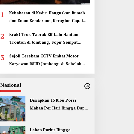
1
Kebakaran di Kediri Hanguskan Rumah
dan Enam Kendaraan, Kerugian Capai
Rp1 Miliar
2
Brak! Truk Tabrak Elf Lalu Hantam
Tronton di Jombang, Sopir Sempat
Terjepit
3
Sejoli Terekam CCTV Embat Motor
Karyawan RSUD Jombang di Sebelah
Kamar Jenazah
Nasional
Disiapkan 15 Ribu Porsi
Makan Per Hari Hingga Dapur
Umum di Muktamar ke 35 NU
Jombang
Lahan Parkir Hingga