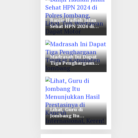
Unwaha Jombang
Banjir Hadiah Jalan
Sehat HPN 2024 di
Polres Jombang,
Lihat Tuh Wartawan
Dapat Motor
Madrasah Ini Dapat
Tiga Penghargaan
Tingkat Kabupaten
Jombang
Lihat, Guru di
Jombang Itu
Menunjukkan Hasil
Prestasinya di
Kancah