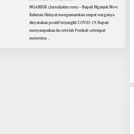
L
NGANJUK (Jurnaljatim.com) – Bupati Nganjuk Novi
E
H
Rahman Hidayat mengumumkan empat warganya
P
E
dinyatakan positif terjangkit COVID-19. Bupati
N
U
menyampaikan itu setelah Pemkab setempat
L
I
menerima
S
:
R
E
D
A
K
S
I