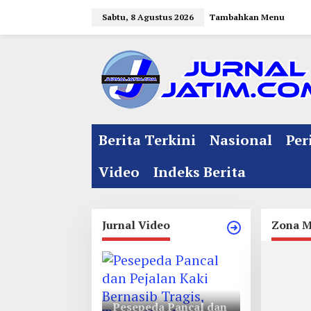
L
Sabtu, 8 Agustus 2026
Tambahkan Menu
e
w
a
t
i
k
e
Berita Terkini
Nasional
Per
k
o
Video
Indeks Berita
n
t
e
Jurnal Video
Zona M
n
Pesepeda Pancal dan