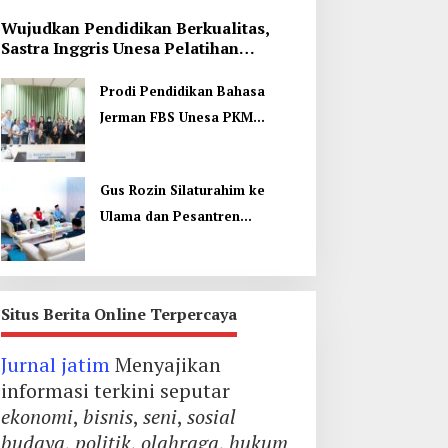
Wujudkan Pendidikan Berkualitas,
Sastra Inggris Unesa Pelatihan
Komunikasi Interkultural
Prodi Pendidikan Bahasa
Jerman FBS Unesa PKM
Internasional, Kenalkan
Budaya di Thailand
Gus Rozin Silaturahim ke
Ulama dan Pesantren
Yogyakarta, Perkuat Ukhuwah
Situs Berita Online Terpercaya
Jurnal jatim
Menyajikan
informasi terkini seputar
ekonomi
,
bisnis
,
seni
,
sosial
budaya
,
politik
,
olahraga
,
hukum