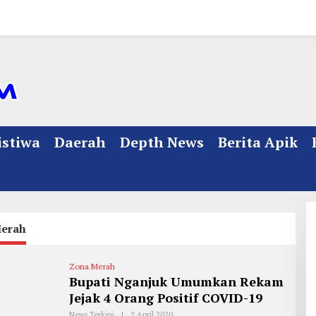
istiwa
Daerah
Depth News
Berita Apik
erah
Zona Merah
Bupati Nganjuk Umumkan Rekam
Jejak 4 Orang Positif COVID-19
News Terkini
|
2 April 2020
O