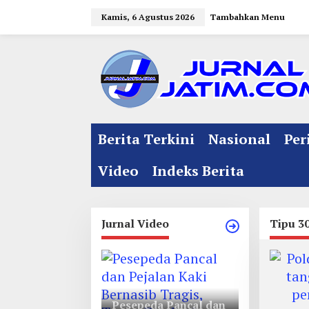
L
Kamis, 6 Agustus 2026
Tambahkan Menu
e
w
a
t
i
k
e
Berita Terkini
Nasional
Per
k
o
Video
Indeks Berita
n
t
e
Jurnal Video
Tipu 3
n
Pesepeda Pancal dan