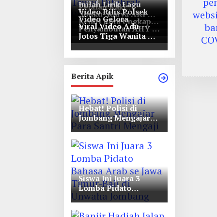
Inilah Lirik Lagu
Pejalan Kaki
Video Rilis Polsek
‘Ibuku’ Karya AKP
Bernasib Tragis,
Video Gelora
Kediri Kota Ungkap
Moch Mukid
Tewas Ditabrak
Viral Video Adu
Penyambutan AHY di
5747 Butil Pil Dobel
Pikap di Nganjuk
Jotos Tiga Wanita Di
Rapimnas Partai
L
Simpang Lima Gumul
Demokrat
Berita Apik
Hebat! Polisi di
Jombang Mengajar
Para Santri Mengaji
Siswa Ini Juara 3
Lomba Pidato
Bahasa Arab se Jawa
Timur-Bali di