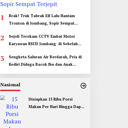
1
Brak! Truk Tabrak Elf Lalu Hantam
Tronton di Jombang, Sopir Sempat
Terjepit
2
Sejoli Terekam CCTV Embat Motor
Karyawan RSUD Jombang di Sebelah
Kamar Jenazah
3
Sengketa Saluran Air Berdarah, Pria di
Kediri Diduga Bacok Ibu dan Anak
Tetangga
Nasional
Disiapkan 15 Ribu Porsi
Makan Per Hari Hingga Dapur
Umum di Muktamar ke 35 NU
Jombang