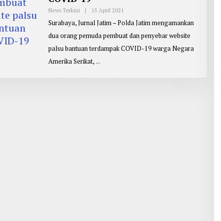
News Terkini
|
15 April 2021
O
L
Surabaya, Jurnal Jatim – Polda Jatim mengamankan
E
H
dua orang pemuda pembuat dan penyebar website
P
E
palsu bantuan terdampak COVID-19 warga Negara
N
G
Amerika Serikat,
I
R
I
M
:
Y
O
H
A
N
E
S