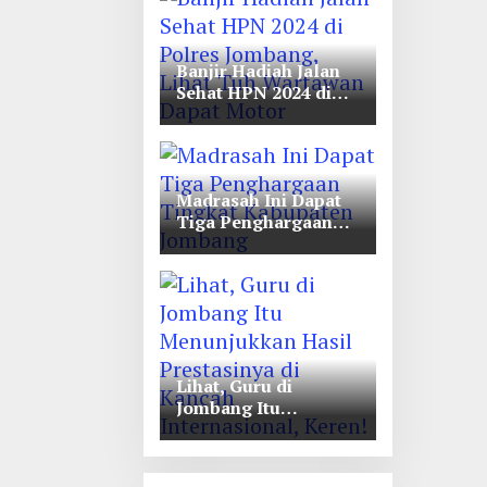
Unwaha Jombang
Banjir Hadiah Jalan
Sehat HPN 2024 di
Polres Jombang,
Lihat Tuh Wartawan
Dapat Motor
Madrasah Ini Dapat
Tiga Penghargaan
Tingkat Kabupaten
Jombang
Lihat, Guru di
Jombang Itu
Menunjukkan Hasil
Prestasinya di
Kancah