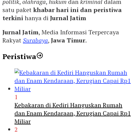
politik
,
olahraga
,
hukum
dan
kriminal
dalam
satu paket
khabar hari ini dan peristiwa
terkini
hanya di
Jurnal Jatim
Jurnal Jatim
, Media Informasi Terpercaya
Rakyat
Surabaya
,
Jawa Timur
.
Peristiwa
1
Kebakaran di Kediri Hanguskan Rumah
dan Enam Kendaraan, Kerugian Capai Rp1
Miliar
2