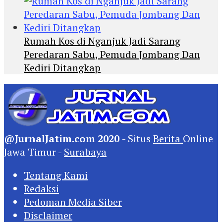
Rumah Kos di Nganjuk Jadi Sarang
Peredaran Sabu, Pemuda Jombang Dan
Kediri Ditangkap
@JurnalJatim.com 2020
- Situs
Berita
Online
Jawa Timur -
Surabaya
Tentang Kami
Redaksi
Pedoman Media Siber
Disclaimer