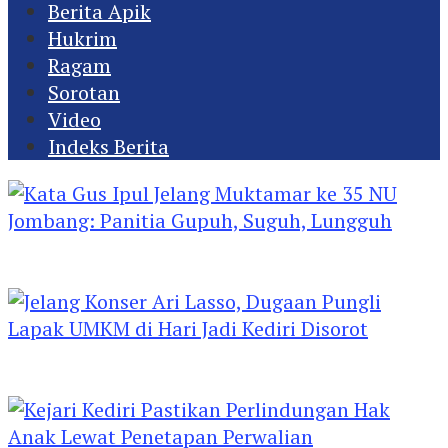
Berita Apik
Hukrim
Ragam
Sorotan
Video
Indeks Berita
Kata Gus Ipul Jelang Muktamar ke 35 NU
Jombang: Panitia Gupuh, Suguh, Lungguh
Jelang Konser Ari Lasso, Dugaan Pungli Lapak
UMKM di Hari Jadi Kediri Disorot