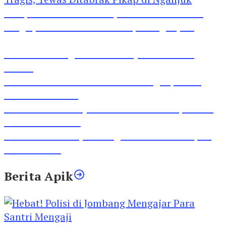
Pesepeda Pancal dan Pejalan Kaki Bernasib
Tragis, Tewas Ditabrak Pikap di Nganjuk
Inilah Lirik Lagu ‘Ibuku’ Karya AKP Moch
Mukid
Video Rilis Polsek Kediri Kota Ungkap 5747
Butil Pil Dobel L
Video Gelora Penyambutan AHY di Rapimnas
Partai Demokrat
Viral Video Adu Jotos Tiga Wanita Di Simpang
Lima Gumul
Berita Apik